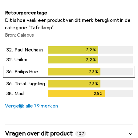
Retourpercentage
Dit is hoe vaak een product van dit merk terugkomt in de
categorie "Tafellamp".
Bron: Galaxus
32.
Paul Neuhaus
2,2
%
2,2
%
32.
Unilux
2,2
%
2,2
%
36.
Philips Hue
2,3
%
2,3
%
36.
Total Juggling
2,3
%
2,3
%
38.
Maul
2,5
%
2,5
%
Vergelijk alle 79 merken
Vragen over dit product
107