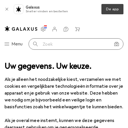
Galaxus
De app
Sneller vinden en bestellen
Instellingen
Klantenaccount
Produktvergelijking
Verlanglijstje
Winkelmandje
Categorie navigatie
Menu
Zoek op
nverlichting
Uw gegevens. Uw keuze.
Tafellamp
Philips Hue Hue Play Basis + Uitbreiding
Als je alleen het noodzakelijke kiest, verzamelen we met
cookies en vergelijkbare technologieën informatie over je
apparaat en je gebruik van onze website. Deze hebben
35 afbeeldingen
1 Video
we nodig om je bijvoorbeeld een veilige login en
EUR
220,52
basisfuncties zoals het winkelwagentje te kunnen bieden.
Philips Hue
Hue Play Basis + Uitbreiding
Als je overal mee instemt, kunnen we deze gegevens
530 lm
daarnaast gebruiken om je gepersonaliseerde