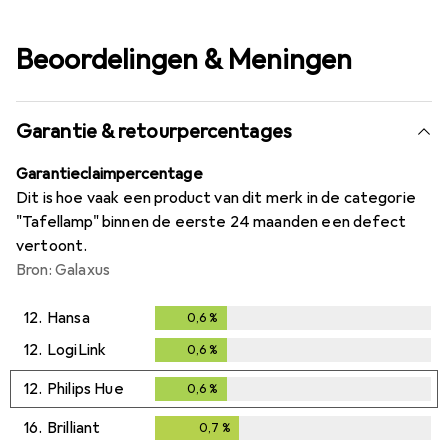
Beoordelingen & Meningen
Garantie & retourpercentages
Garantieclaimpercentage
Dit is hoe vaak een product van dit merk in de categorie
"Tafellamp" binnen de eerste 24 maanden een defect
vertoont.
Bron: Galaxus
12.
Hansa
0,6
%
0,6
%
12.
LogiLink
0,6
%
0,6
%
12.
Philips Hue
0,6
%
0,6
%
16.
Brilliant
0,7
%
0,7
%