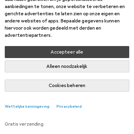
aanbiedingen te tonen, onze website te verbeteren en
Prijs in EUR inclusief BTW
gerichte advertenties te laten zien op onze eigen en
andere websites of apps. Bepaalde gegevens kunnen
Productgegevensblad
hiervoor ook worden gedeeld met derden en
advertentiepartners.
Merk
Waarderingscijfers
Meer van Philips Hue
2425
Accepteer alle
Alleen noodzakelijk
Geleverd do, 13-8
Slechts 2 stuk op voorraad
Cookies beheren
In winkelmandje
Wettelijke kennisgeving
Privacybeleid
Vergelijk
In verlanglijstje
gratis verzending