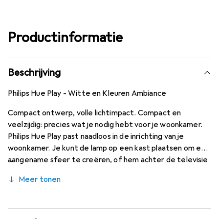
Productinformatie
Beschrijving
Philips Hue Play - Witte en Kleuren Ambiance
Compact ontwerp, volle lichtimpact. Compact en
veelzijdig: precies wat je nodig hebt voor je woonkamer.
Philips Hue Play past naadloos in de inrichting van je
woonkamer. Je kunt de lamp op een kast plaatsen om een
aangename sfeer te creëren, of hem achter de televisie
of op de vloer gebruiken. Zo verlicht je de muren van vloer
Meer tonen
tot plafond en kun je een unieke achtergrondverlichting
creëren. Laat je verrassen hoe Philips Hue Play perfect in
elke kamer past.