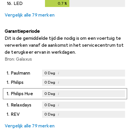
16.
LED
0,7
%
0,7
%
Vergelijk alle 79 merken
Garantieperiode
Dit is de gemiddelde tijd die nodig is om een voertuig te
verwerken vanaf de aankomst in het servicecentrum tot
de terugkeer ervan in werkdagen.
Bron: Galaxus
1.
Paulmann
i
0
Dag
1.
Philips
i
0
Dag
1.
Philips Hue
i
0
Dag
1.
Relaxdays
i
0
Dag
1.
REV
i
0
Dag
Vergelijk alle 79 merken