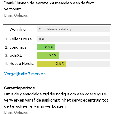
"Bank" binnen de eerste 24 maanden een defect
vertoont.
Bron: Galaxus
i
Wohnling
Onvoldoende data
1.
Zeller Present
0
%
2.
Songmics
0,5
%
0,5
%
3.
vidaXL
0,6
%
0,6
%
4.
House Nordic
0,8
%
0,8
%
Vergelijk alle 7 merken
Garantieperiode
Dit is de gemiddelde tijd die nodig is om een voertuig te
verwerken vanaf de aankomst in het servicecentrum tot
de terugkeer ervan in werkdagen.
Bron: Galaxus