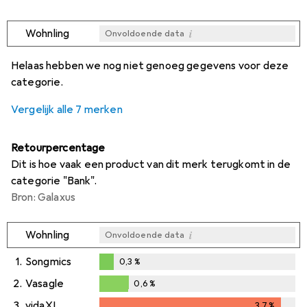
i
Wohnling
Onvoldoende data
i
i
i
i
Onvoldoende data
Onvoldoende data
Onvoldoende data
Onvoldoende data
Helaas hebben we nog niet genoeg gegevens voor deze
categorie.
Vergelijk alle 7 merken
Retourpercentage
Dit is hoe vaak een product van dit merk terugkomt in de
categorie "Bank".
Bron: Galaxus
i
Wohnling
Onvoldoende data
1.
Songmics
0,3
%
0,3
%
2.
Vasagle
0,6
%
0,6
%
3.
vidaXL
3,7
%