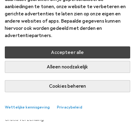
Prijs in EUR inclusief BTW
aanbiedingen te tonen, onze website te verbeteren en
gerichte advertenties te laten zien op onze eigen en
Merk
Waarderingscijfers
andere websites of apps. Bepaalde gegevens kunnen
Meer van Wohnling
17
hiervoor ook worden gedeeld met derden en
advertentiepartners.
Levering tussen wo, 2-9 en wo, 9-9
Accepteer alle
Meer dan 10 stuk op voorraad bij leverancier
Laat me weten als dit product eerder beschikbaar is
Alleen noodzakelijk
Cookies beheren
In winkelmandje
Vergelijk
In verlanglijstje
Wettelijke kennisgeving
Privacybeleid
gratis verzending