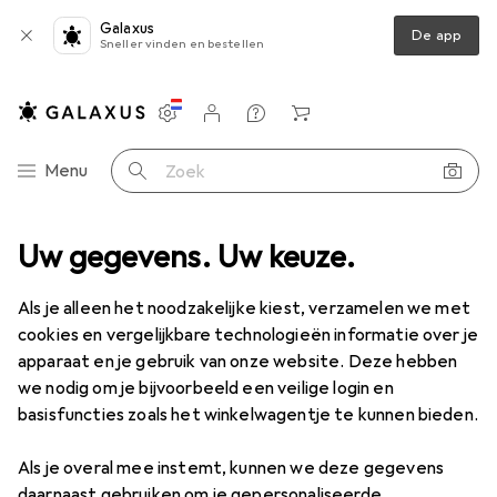
Galaxus
De app
Sneller vinden en bestellen
Instellingen
Klantenaccount
Produktvergelijking
Verlanglijstje
Winkelmandje
Categorie navigatie
Menu
Zoek op
ent
Uw gegevens. Uw keuze.
Wonen
Meubels
Entree
Bank
Wohnling Mumbai
Als je alleen het noodzakelijke kiest, verzamelen we met
cookies en vergelijkbare technologieën informatie over je
9 afbeeldingen
apparaat en je gebruik van onze website. Deze hebben
we nodig om je bijvoorbeeld een veilige login en
EUR
145,35
basisfuncties zoals het winkelwagentje te kunnen bieden.
Wohnling
Mumbai
120 cm
Als je overal mee instemt, kunnen we deze gegevens
daarnaast gebruiken om je gepersonaliseerde