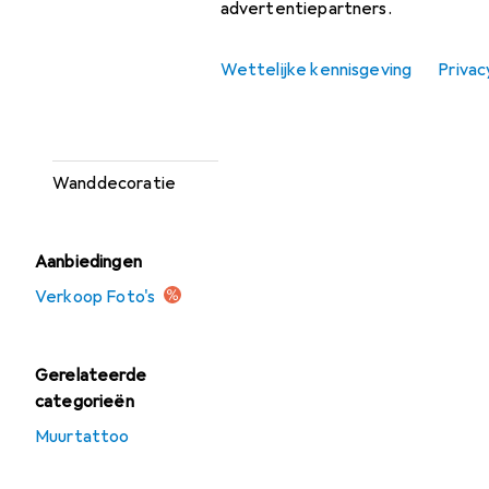
Muurtattoo
advertentiepartners.
Prikborden
Wettelijke kennisgeving
Privac
Spiegels
Wandbord
Wanddecoratie
Aanbiedingen
Verkoop Foto's
Gerelateerde
categorieën
Muurtattoo