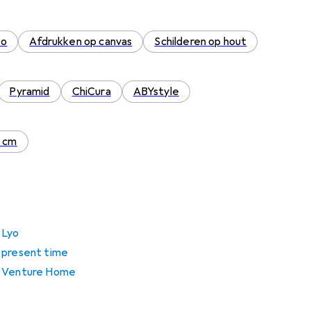
to
Afdrukken op canvas
Schilderen op hout
Pyramid
ChiCura
ABYstyle
0 cm
 Lyo
 present time
n Venture Home