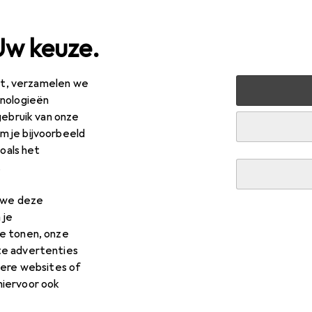
Uw keuze.
est, verzamelen we
onen
Decoratie + Accessoires
Wanddecoratie
Foto'
hnologieën
gebruik van onze
 je bijvoorbeeld
zoals het
.
n we deze
 je
e tonen, onze
te advertenties
dere websites of
hiervoor ook