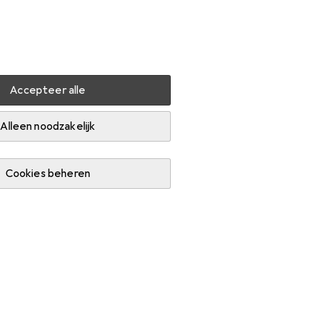
Instellingen
Klantenaccount
Produktvergelijking
Verlanglijstje
Winkelmandje
Inloggen
Accepteer alle
s
Alleen noodzakelijk
Cookies beheren