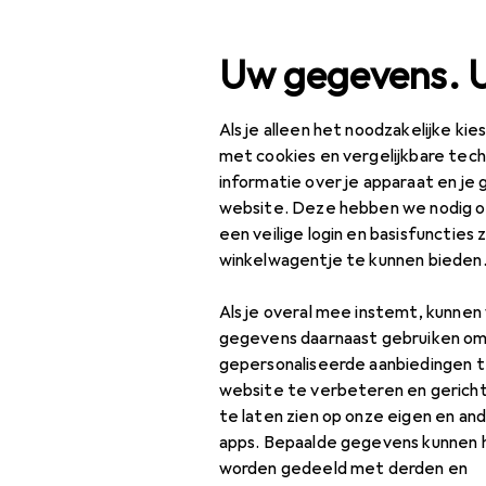
Zoek op
Uw gegevens. 
Als je alleen het noodzakelijke ki
Categorie navigatie
Productassortiment
W
Productassortiment
met cookies en vergelijkbare tec
informatie over je apparaat en je 
Foto's
Wonen
website. Deze hebben we nodig om
een veilige login en basisfuncties 
Decoratie +
winkelwagentje te kunnen bieden
Accessoires
Producten
Forum
Als je overal mee instemt, kunne
Wanddecoratie
gegevens daarnaast gebruiken om
Decoratieve folies
gepersonaliseerde aanbiedingen t
website te verbeteren en gerich
Foto's
te laten zien op onze eigen en an
apps. Bepaalde gegevens kunnen 
Fotolijst
worden gedeeld met derden en