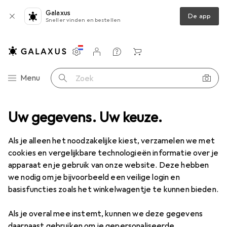
Galaxus
De app
Sneller vinden en bestellen
Instellingen
Klantenaccount
Produktvergelijking
Verlanglijstje
Winkelmandje
Categorie navigatie
Menu
Zoek op
Uw gegevens. Uw keuze.
Productassortiment
Wonen
Organisator
Wasmand
Wasmand
Als je alleen het noodzakelijke kiest, verzamelen we met
cookies en vergelijkbare technologieën informatie over je
apparaat en je gebruik van onze website. Deze hebben
Producten
Forum
we nodig om je bijvoorbeeld een veilige login en
basisfuncties zoals het winkelwagentje te kunnen bieden.
Als je overal mee instemt, kunnen we deze gegevens
daarnaast gebruiken om je gepersonaliseerde