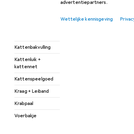
advertentiepartners.
Dierenverzorging
Hondenbed +
Wettelijke kennisgeving
Privac
Kattenbed
Kattenbak
Kattenbakvulling
Kattenluik +
kattennet
Kattenspeelgoed
Kraag + Leiband
Krabpaal
Voerbakje