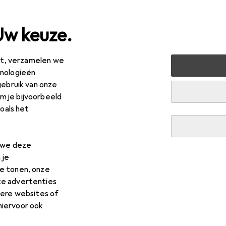
Uw keuze.
est, verzamelen we
isdieren
Kat
Accessoires voor de kattenbak
hnologieën
gebruik van onze
 voor de kattenbak
 je bijvoorbeeld
zoals het
.
n we deze
 je
e tonen, onze
te advertenties
dere websites of
hiervoor ook