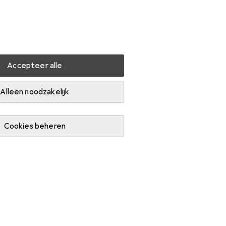
Instellingen
Klantenaccount
Produktvergelijking
Verlanglijstje
Winkelmandje
Inloggen
Accepteer alle
Alleen noodzakelijk
Cookies beheren