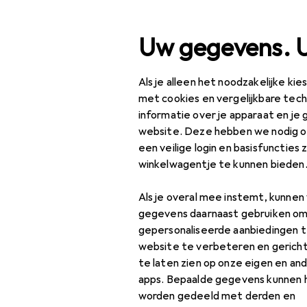
Zoek op
Uw gegevens. 
Als je alleen het noodzakelijke ki
Categorie navigatie
Productassortiment
Hu
Productassortiment
met cookies en vergelijkbare tec
informatie over je apparaat en je 
Accessoires
Huisdieren
website. Deze hebben we nodig om
een veilige login en basisfuncties 
Kat
winkelwagentje te kunnen bieden
Accessoires voor de
Producten
Forum
kattenbak
Als je overal mee instemt, kunne
gegevens daarnaast gebruiken om
Accessoires voor
gepersonaliseerde aanbiedingen t
voerbakken
website te verbeteren en gerich
te laten zien op onze eigen en an
Dierendragers +
apps. Bepaalde gegevens kunnen 
Tassen
worden gedeeld met derden en