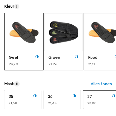
Kleur
3
Geel
Groen
Rood
EUR
28,90
EUR
21,26
EUR
21,11
Maat
Alles tonen
11
35
36
37
EUR
21,68
EUR
21,48
EUR
28,90