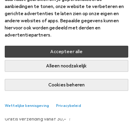
Prijs in EUR inclusief BTW
aanbiedingen te tonen, onze website te verbeteren en
gerichte advertenties te laten zien op onze eigen en
Waarderingscijfers
andere websites of apps. Bepaalde gegevens kunnen
10
hiervoor ook worden gedeeld met derden en
advertentiepartners.
Levering tussen di, 18-8 en za, 22-8
Accepteer alle
Slechts 1 stuk op voorraad bij leverancier
Laat me weten als dit product eerder beschikbaar is
Alleen noodzakelijk
Cookies beheren
In winkelmandje
Vergelijk
In verlanglijstje
Wettelijke kennisgeving
Privacybeleid
i
Gratis verzending vanaf 30,–