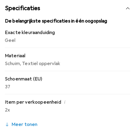
antibacteriële textieloppervlakte voor een efficiënte
Specificaties
klimaatregulering en minimaliseert het onaangename
geurvorming.
De belangrijkste specificaties in één oogopslag
Exacte kleuraanduiding
Geel
Materiaal
Schuim
,
Textiel oppervlak
Schoenmaat (EU)
37
i
Item per verkoopeenheid
2x
Meer tonen