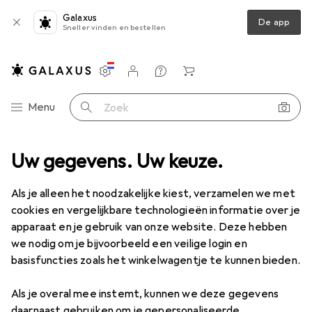
Galaxus
De app
Sneller vinden en bestellen
Instellingen
Klantenaccount
Produktvergelijking
Verlanglijstje
Winkelmandje
Categorie navigatie
Menu
Zoek op
en
Uw gegevens. Uw keuze.
Zolen
Albatros altijd kussen Custom Fit Comfort Laag, geel
Als je alleen het noodzakelijke kiest, verzamelen we met
cookies en vergelijkbare technologieën informatie over je
6 afbeeldingen
apparaat en je gebruik van onze website. Deze hebben
we nodig om je bijvoorbeeld een veilige login en
EUR
28,90
basisfuncties zoals het winkelwagentje te kunnen bieden.
Albatros
altijd kussen Custom Fit
Comfort Laag, geel
Als je overal mee instemt, kunnen we deze gegevens
daarnaast gebruiken om je gepersonaliseerde