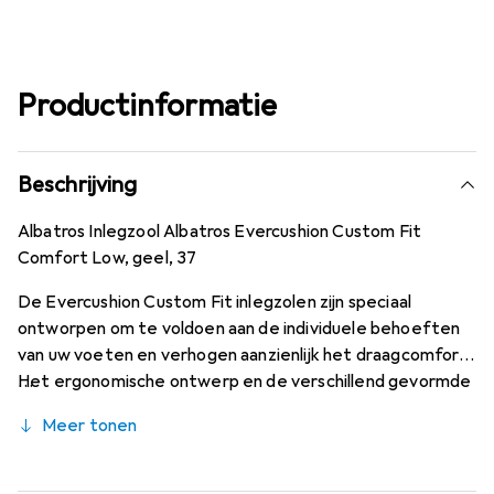
Productinformatie
Beschrijving
Albatros Inlegzool Albatros Evercushion Custom Fit
Comfort Low, geel, 37
De Evercushion Custom Fit inlegzolen zijn speciaal
ontworpen om te voldoen aan de individuele behoeften
van uw voeten en verhogen aanzienlijk het draagcomfort.
Het ergonomische ontwerp en de verschillend gevormde
voetboogondersteuningen bieden uitstekende
Meer tonen
dempingseigenschappen, ontlasten de gewrichten en
dragen bij aan het behoud van de prestaties. Bovendien
zorgt het hoog ademende schuim in combinatie met de