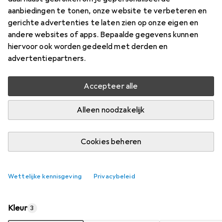
Prijs in EUR inclusief BTW
aanbiedingen te tonen, onze website te verbeteren en
gerichte advertenties te laten zien op onze eigen en
Waarderingscijfers
andere websites of apps. Bepaalde gegevens kunnen
10
hiervoor ook worden gedeeld met derden en
advertentiepartners.
Levering tussen za, 15-8 en di, 18-8
Accepteer alle
7 stuk op voorraad bij leverancier
Alleen noodzakelijk
In winkelmandje
Cookies beheren
Vergelijk
In verlanglijstje
i
Gratis verzending vanaf 30,–
Wettelijke kennisgeving
Privacybeleid
Kleur
3