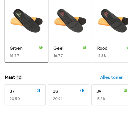
Groen
Geel
Rood
EUR
16,77
EUR
16,77
EUR
15,38
Maat
Alles tonen
12
37
38
39
EUR
20,50
EUR
20,91
EUR
15,38