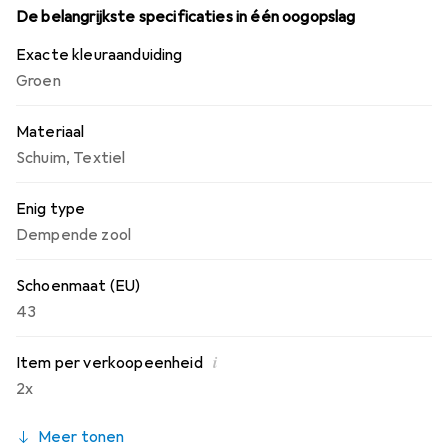
onaangename geuren.
De belangrijkste specificaties in één oogopslag
Exacte kleuraanduiding
Groen
Materiaal
Schuim
,
Textiel
Enig type
Dempende zool
Schoenmaat (EU)
43
i
Item per verkoopeenheid
2x
Meer tonen