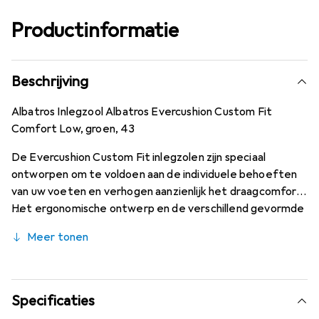
Productinformatie
Beschrijving
Albatros Inlegzool Albatros Evercushion Custom Fit
Comfort Low, groen, 43
De Evercushion Custom Fit inlegzolen zijn speciaal
ontworpen om te voldoen aan de individuele behoeften
van uw voeten en verhogen aanzienlijk het draagcomfort.
Het ergonomische ontwerp en de verschillend gevormde
voetboogondersteuning bieden uitstekende
Meer tonen
dempingseigenschappen, verlichten de gewrichten en
dragen bij aan het behoud van de prestaties. Bovendien
zorgt het hoog ademende schuim in combinatie met de
antibacteriële textieloppervlakte voor een efficiënte
Specificaties
temperatuurregulatie en minimaliseert het