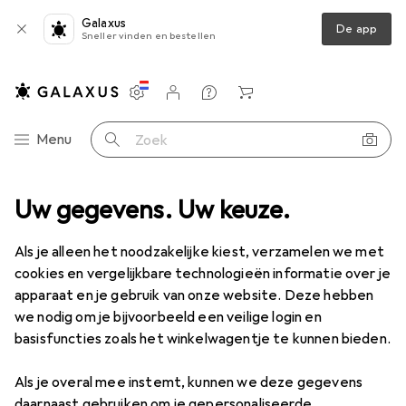
Galaxus
De app
Sneller vinden en bestellen
Instellingen
Klantenaccount
Produktvergelijking
Verlanglijstje
Winkelmandje
Categorie navigatie
Menu
Zoek op
en
Uw gegevens. Uw keuze.
Zolen
Albatros altijd kussen Custom Fit confort Laag, verte
Als je alleen het noodzakelijke kiest, verzamelen we met
cookies en vergelijkbare technologieën informatie over je
5 afbeeldingen
apparaat en je gebruik van onze website. Deze hebben
we nodig om je bijvoorbeeld een veilige login en
EUR
16,77
basisfuncties zoals het winkelwagentje te kunnen bieden.
Albatros
altijd kussen Custom Fit
confort Laag, verte
Als je overal mee instemt, kunnen we deze gegevens
daarnaast gebruiken om je gepersonaliseerde