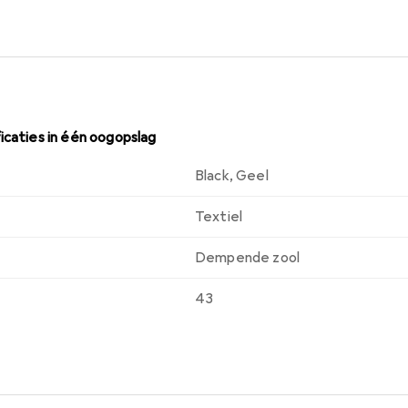
icaties in één oogopslag
Black
,
Geel
Textiel
Dempende zool
43