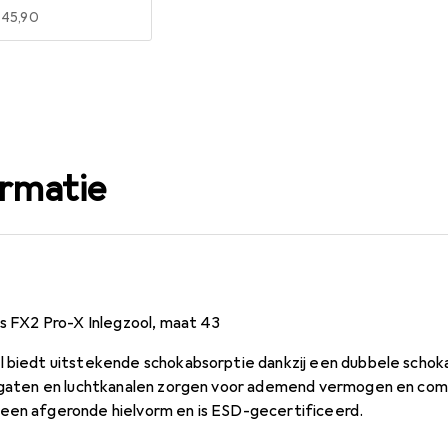
EUR
45,90
ormatie
as FX2 Pro-X Inlegzool, maat 43
l biedt uitstekende schokabsorptie dankzij een dubbele scho
htgaten en luchtkanalen zorgen voor ademend vermogen en co
een afgeronde hielvorm en is ESD-gecertificeerd.