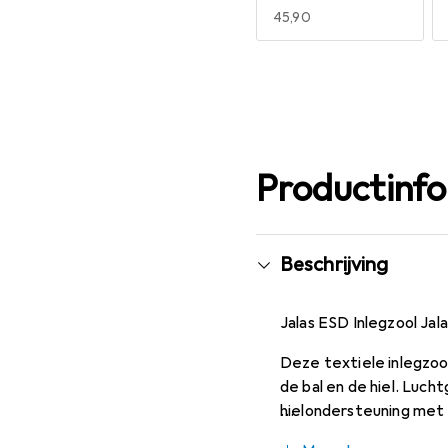
EUR
45,90
Meer tonen
Productinf
Beschrijving
Jalas ESD Inlegzool Jal
Deze textiele inlegzoo
de bal en de hiel. Luc
hielondersteuning met 