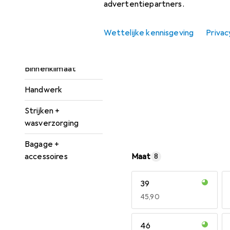
advertentiepartners.
Schoonmaakapparatuur
Wettelijke kennisgeving
Privac
Schoonmaakmiddel +
schoonmaakspullen
Binnenklimaat
Handwerk
Strijken +
wasverzorging
Bagage +
accessoires
Maat
8
39
EUR
45,90
46