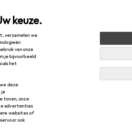
Uw keuze.
est, verzamelen we
ishouden
Zolen
Jalas ESD-Einlegesohle FX2 Pro-X Insol
hnologieën
gebruik van onze
 je bijvoorbeeld
zoals het
.
n we deze
 je
e tonen, onze
te advertenties
dere websites of
hiervoor ook