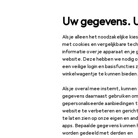
Zoek op
Uw gegevens. 
Als je alleen het noodzakelijke ki
Categorie navigatie
Productassortiment
Hu
Productassortiment
met cookies en vergelijkbare tec
informatie over je apparaat en je 
Huishouden
website. Deze hebben we nodig om
een veilige login en basisfuncties 
Zolen
winkelwagentje te kunnen bieden
Keuken
Als je overal mee instemt, kunne
Koffiemachines
gegevens daarnaast gebruiken om
gepersonaliseerde aanbiedingen t
Grote huishoudelijke
website te verbeteren en gerich
apparaten
te laten zien op onze eigen en an
apps. Bepaalde gegevens kunnen 
Gastronomie +
worden gedeeld met derden en
Catering