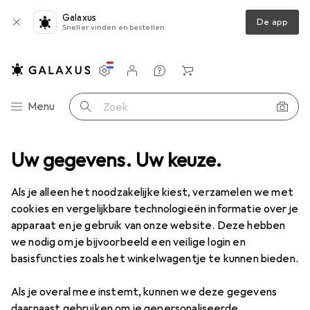
Galaxus
De app
Sneller vinden en bestellen
Instellingen
Klantenaccount
Produktvergelijking
Verlanglijstje
Winkelmandje
Categorie navigatie
Menu
Zoek op
ment
Uw gegevens. Uw keuze.
Huishouden
Zolen
Safety Jogger Binnenzool SJ3FITW
Als je alleen het noodzakelijke kiest, verzamelen we met
cookies en vergelijkbare technologieën informatie over je
2 afbeeldingen
apparaat en je gebruik van onze website. Deze hebben
we nodig om je bijvoorbeeld een veilige login en
KWANTUMKORTING
basisfuncties zoals het winkelwagentje te kunnen bieden.
EUR
10,71
Sla
EUR
2,50
Als je overal mee instemt, kunnen we deze gegevens
Safety Jogger
Binnenzool SJ3FITW
daarnaast gebruiken om je gepersonaliseerde