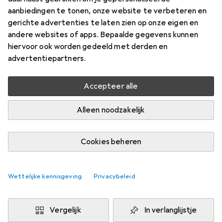
aanbiedingen te tonen, onze website te verbeteren en
Prijs in EUR inclusief BTW
gerichte advertenties te laten zien op onze eigen en
andere websites of apps. Bepaalde gegevens kunnen
Waarderingscijfers
hiervoor ook worden gedeeld met derden en
5
advertentiepartners.
Accepteer alle
Levering tussen do, 13-8 en di, 18-8
6 stuk op voorraad bij leverancier
Alleen noodzakelijk
1 Koop
2 Koop
3 Koop
4 Koop
EUR
11,96
EUR
10,71
EUR
10,13
EUR
9,50
Cookies beheren
per eenheid
per eenheid
per eenheid
per eenheid
−
10
%
−
15
%
−
21
%
Wettelijke kennisgeving
Privacybeleid
Voeg 2 stuks toe aan winkelmandje
Vergelijk
In verlanglijstje