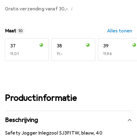
i
Gratis verzending vanaf 30,–
Maat
Alles tonen
10
37
38
39
EUR
11,01
EUR
11,–
EUR
11,96
Productinformatie
Beschrijving
Safety Jogger Inlegzool SJ3FITW, blauw, 40