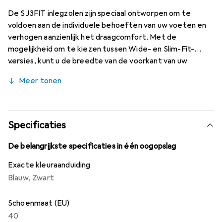
De SJ3FIT inlegzolen zijn speciaal ontworpen om te
voldoen aan de individuele behoeften van uw voeten en
verhogen aanzienlijk het draagcomfort. Met de
mogelijkheid om te kiezen tussen Wide- en Slim-Fit-
versies, kunt u de breedte van de voorkant van uw
schoenen aanpassen voor een perfecte pasvorm en
Meer tonen
maximaal comfort. Dankzij deze innovatieve inlegzool
kunt u uw schoenen eenvoudig afstemmen op uw
persoonlijke behoeften en de hele dag met gemak lopen.
Specificaties
De belangrijkste specificaties in één oogopslag
Exacte kleuraanduiding
Blauw
,
Zwart
Schoenmaat (EU)
40