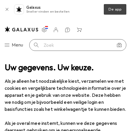
Galaxus
De app
Sneller vinden en bestellen
Instellingen
Klantenaccount
Produktvergelijking
Verlanglijstje
Winkelmandje
Categorie navigatie
Menu
Zoek op
ortiment
Uw gegevens. Uw keuze.
Huishouden
Keuken
Bakken
Pizza accessoires
Pizza accessoires
Als je alleen het noodzakelijke kiest, verzamelen we met
cookies en vergelijkbare technologieën informatie over je
apparaat en je gebruik van onze website. Deze hebben
Producten
Forum
we nodig om je bijvoorbeeld een veilige login en
basisfuncties zoals het winkelwagentje te kunnen bieden.
Als je overal mee instemt, kunnen we deze gegevens
daarnaast gebruiken om je gepersonaliseerde