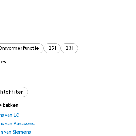
Omvormerfunctie
25 l
23 l
res
lstoffilter
 + bakken
ns van LG
s van Panasonic
n van Siemens