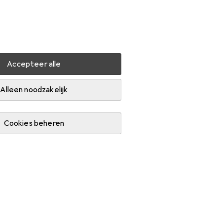
Instellingen
Klantenaccount
Produktvergelijking
Verlanglijstje
Winkelmandje
Inloggen
Accepteer alle
en
Alleen noodzakelijk
Cookies beheren
Bestseller