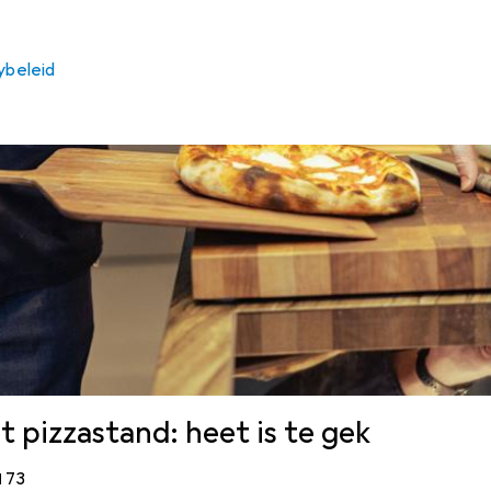
ybeleid
 pizzastand: heet is te gek
s
3 Reacties
73