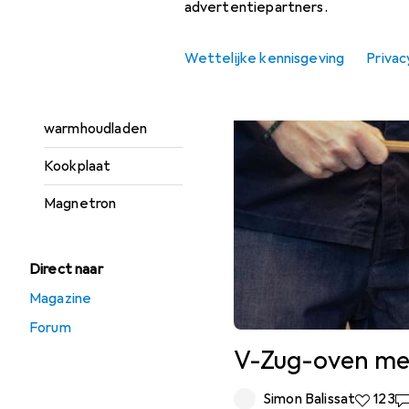
advertentiepartners.
magnetron
Ingebouwde
Wettelijke kennisgeving
Privac
stoomovens
Ingebouwde
warmhoudladen
Kookplaat
Magnetron
Direct naar
Magazine
Forum
V-Zug-oven met
Simon Balissat
123 Like
123
7