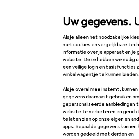
Zoek op
Uw gegevens. 
Als je alleen het noodzakelijke ki
Categorie navigatie
Productassortiment
Hu
Productassortiment
met cookies en vergelijkbare tec
informatie over je apparaat en je 
Koken + bak
Huishouden
website. Deze hebben we nodig om
een veilige login en basisfuncties 
Grote huishoudelijke
winkelwagentje te kunnen bieden
apparaten
Ontdek
Forum
Als je overal mee instemt, kunne
Koken + bakken
gegevens daarnaast gebruiken om
Achtergrond
Afzuigkap
gepersonaliseerde aanbiedingen t
website te verbeteren en gerich
Fornuis + Oven
te laten zien op onze eigen en an
accessoires
apps. Bepaalde gegevens kunnen 
worden gedeeld met derden en
Ingebouwde