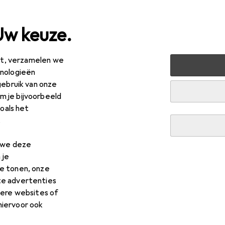
Uw keuze.
est, verzamelen we
ishouden
Grote huishoudelijke apparaten
Koken + bakk
hnologieën
gebruik van onze
ken
 je bijvoorbeeld
zoals het
.
n we deze
 je
e tonen, onze
te advertenties
dere websites of
hiervoor ook