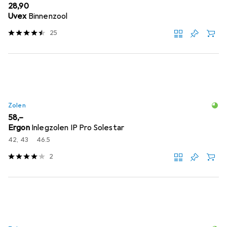
EUR
28,90
Uvex
Binnenzool
25
Zolen
EUR
58,–
Ergon
Inlegzolen IP Pro Solestar
42, 43
46.5
2