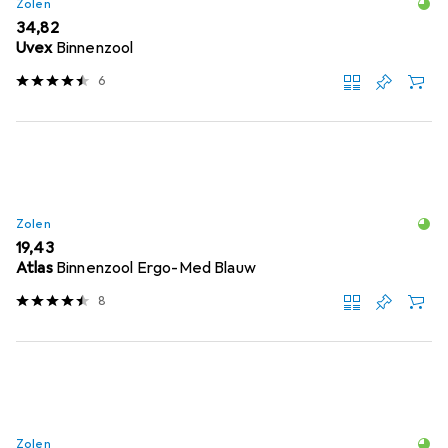
Zolen
EUR
34,82
Uvex
Binnenzool
6
Zolen
EUR
19,43
Atlas
Binnenzool Ergo-Med Blauw
8
Zolen