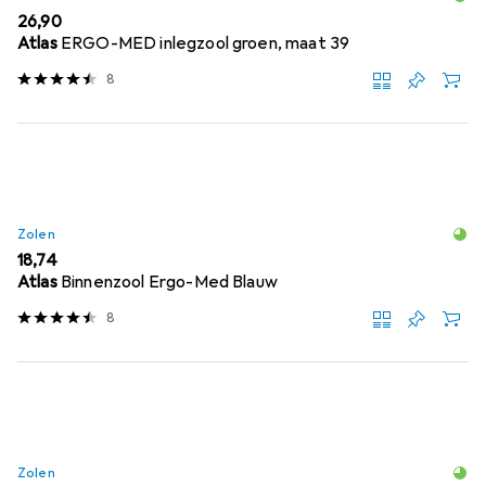
EUR
26,90
Atlas
ERGO-MED inlegzool groen, maat 39
8
Zolen
EUR
18,74
Atlas
Binnenzool Ergo-Med Blauw
8
Zolen