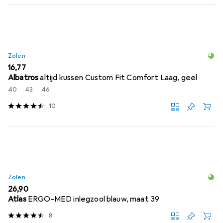
Zolen
EUR
16,77
Albatros
altijd kussen Custom Fit Comfort Laag, geel
40
43
46
10
Zolen
EUR
26,90
Atlas
ERGO-MED inlegzool blauw, maat 39
8