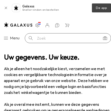
Galaxus
De app
Sneller vinden en bestellen
Instellingen
Klantenaccount
Produktvergelijking
Verlanglijstje
Winkelmandje
Categorie navigatie
Menu
Zoek op
Werkschoenen
Uw gegevens. Uw keuze.
Abeba ESD-veiligheidsschoen S1
Accessoires
EUR
92,90
Als je alleen het noodzakelijke kiest, verzamelen we met
Abeba
ESD-veiligheidsschoen S1
cookies en vergelijkbare technologieën informatie over je
8 maten
apparaat en je gebruik van onze website. Deze hebben we
nodig om je bijvoorbeeld een veilige login en basisfuncties
zoals het winkelwagentje te kunnen bieden.
Accessoires voor Abeba ESD-
Als je overal mee instemt, kunnen we deze gegevens
veiligheidsschoen S1
daarnaast gebruiken om je gepersonaliseerde aanbiedingen