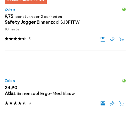
Zolen
EUR
9,75
per stuk voor 2 eenheden
Safety Jogger
Binnenzool SJ3FITW
10 maten
5
Zolen
EUR
24,90
Atlas
Binnenzool Ergo-Med Blauw
8