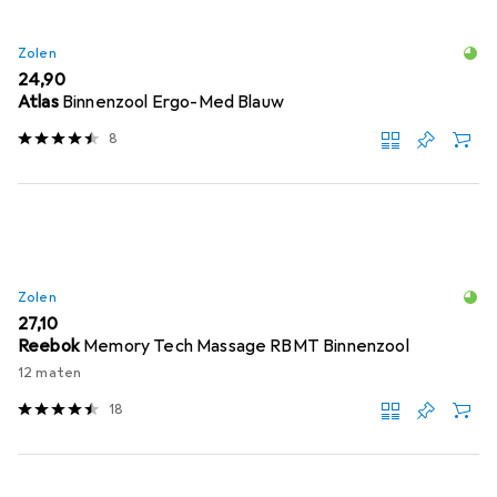
Zolen
EUR
24,90
Atlas
Binnenzool Ergo-Med Blauw
8
Zolen
EUR
27,10
Reebok
Memory Tech Massage RBMT Binnenzool
12 maten
18