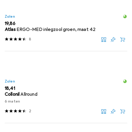
Zolen
EUR
19,86
Atlas
ERGO-MED inlegzool groen, maat 42
8
Zolen
EUR
18,41
Collonil
Allround
6 maten
2