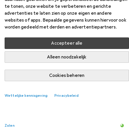
te tonen, onze website te verbeteren en gerichte
Vind bijpassende accessoires voor de Abeba ESD-
advertenties te laten zien op onze eigen en andere
veiligheidsschoen S1 uit de categorie Zolen.
websites of apps. Bepaalde gegevens kunnen hiervoor ook
Relevantie
worden gedeeld met derden en advertentiepartners.
Productlijst
Accepteer alle
Alleen noodzakelijk
Zolen
EUR
19,–
Puma
Einlegesohle
Cookies beheren
6
Wettelijke kennisgeving
Privacybeleid
Zolen