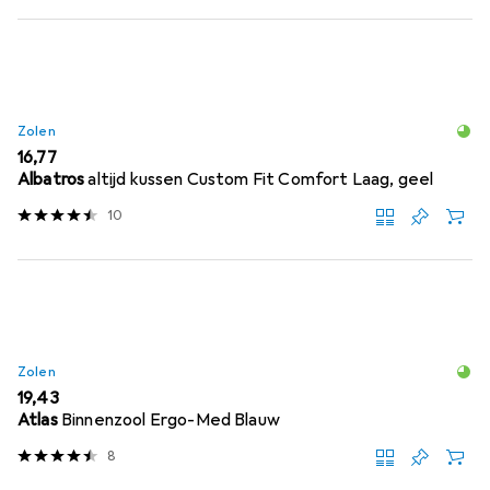
Zolen
EUR
16,77
Albatros
altijd kussen Custom Fit Comfort Laag, geel
10
Zolen
EUR
19,43
Atlas
Binnenzool Ergo-Med Blauw
8