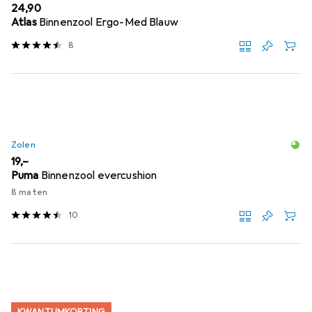
EUR
24,90
Atlas
Binnenzool Ergo-Med Blauw
8
Zolen
EUR
19,–
Puma
Binnenzool evercushion
8 maten
10
KWANTUMKORTING