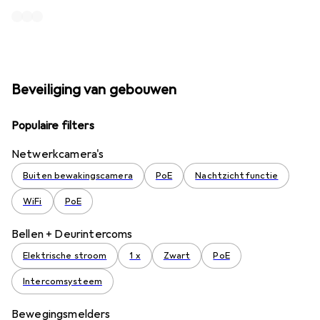
Beveiliging van gebouwen
Populaire filters
Netwerkcamera's
Buiten bewakingscamera
PoE
Nachtzichtfunctie
WiFi
PoE
Bellen + Deurintercoms
Elektrische stroom
1 x
Zwart
PoE
Intercomsysteem
Bewegingsmelders