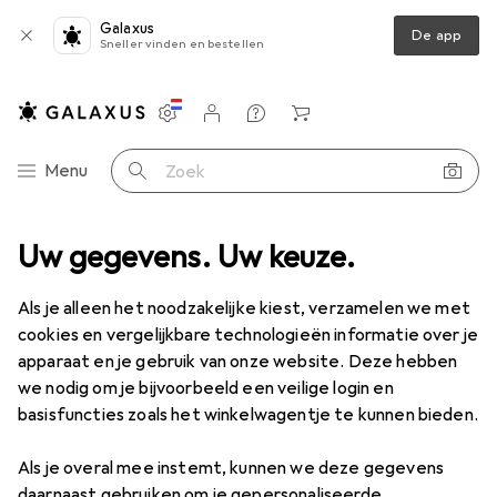
Galaxus
De app
Sneller vinden en bestellen
Instellingen
Klantenaccount
Produktvergelijking
Verlanglijstje
Winkelmandje
Categorie navigatie
Menu
Zoek op
iment
Uw gegevens. Uw keuze.
Klussen + Tuin
Beveiliging
Beveiliging van gebouwen
Beveiliging van gebouwen
Als je alleen het noodzakelijke kiest, verzamelen we met
cookies en vergelijkbare technologieën informatie over je
apparaat en je gebruik van onze website. Deze hebben
Ontdek
Forum
we nodig om je bijvoorbeeld een veilige login en
basisfuncties zoals het winkelwagentje te kunnen bieden.
Bestseller
Als je overal mee instemt, kunnen we deze gegevens
daarnaast gebruiken om je gepersonaliseerde