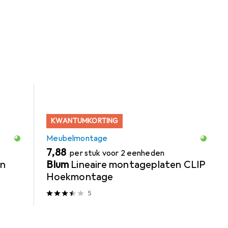
n
Meubilair
KWANTUMKORTING
Meubelmontage
EUR
7,88
per stuk voor 2 eenheden
en
Blum
Lineaire montageplaten CLIP
Hoekmontage
5