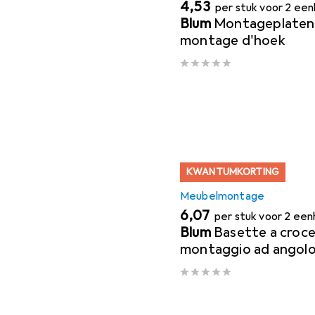
EUR
4,53
per stuk voor 2 ee
Blum
Montageplaten l
montage d'hoek
KWANTUMKORTING
Meubelmontage
EUR
6,07
per stuk voor 2 ee
Blum
Basette a croc
montaggio ad angol