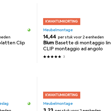
KWANTUMKORTING
Meubelmontage
EUR
14,44
nheden
per stuk voor 2 eenheden
atten Clip
Blum
Basette di montaggio lin
CLIP montaggio ad angolo
3
KWANTUMKORTING
eslag
Meubelmontage
EUR
3,23
nheden
per stuk voor 2 eenheden