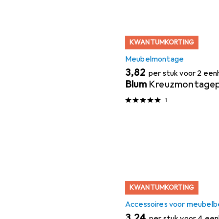
KWANTUMKORTING
Meubelmontage
EUR
3,82
per stuk voor 2 ee
Blum
Kreuzmontagepl
1
KWANTUMKORTING
Accessoires voor meubelb
EUR
3,24
per stuk voor 4 ee