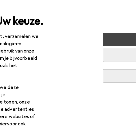
Uw keuze.
est, verzamelen we
+ Tuin
Bouwen + Renoveren
Hardware
Meubelmonta
hnologieën
gebruik van onze
 je bijvoorbeeld
R
76
zoals het
per stuk voor 2 eenheden
um
Potband
.
n we deze
 je
e tonen, onze
 voor Blum Potband
te advertenties
dere websites of
hiervoor ook
s voor de Blum Potband uit de categorieën Meubelmontage, Ac