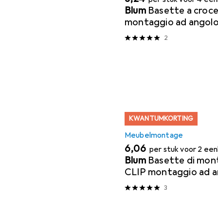
Blum
Basette a croc
montaggio ad angol
2
KWANTUMKORTING
Meubelmontage
EUR
6,06
per stuk voor 2 ee
Blum
Basette di mont
CLIP montaggio ad a
3