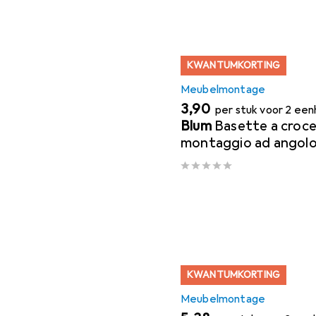
KWANTUMKORTING
Meubelmontage
EUR
3,90
per stuk voor 2 ee
Blum
Basette a croc
montaggio ad angol
KWANTUMKORTING
Meubelmontage