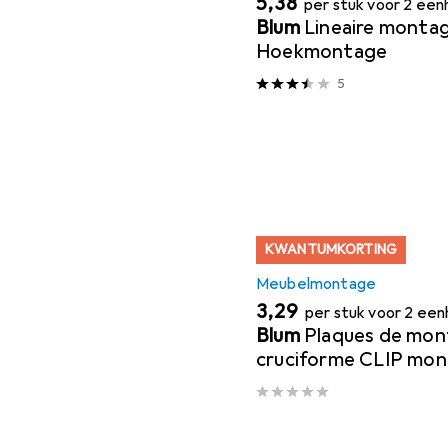
EUR
5,38
per stuk voor 2 ee
Blum
Lineaire monta
Hoekmontage
5
KWANTUMKORTING
Meubelmontage
EUR
3,29
per stuk voor 2 ee
Blum
Plaques de mo
cruciforme CLIP mon