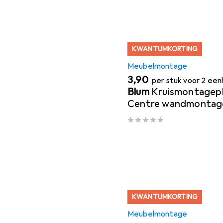
KWANTUMKORTING
Meubelmontage
EUR
3,90
per stuk voor 2 ee
Blum
Kruismontagepl
Centre wandmontag
KWANTUMKORTING
Meubelmontage