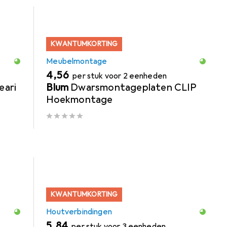
KWANTUMKORTING
Meubelmontage
EUR
4,56
per stuk voor 2 eenheden
eari
Blum
Dwarsmontageplaten CLIP
Hoekmontage
KWANTUMKORTING
Houtverbindingen
EUR
5,84
per stuk voor 3 eenheden