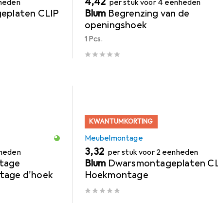
EUR
4,42
nheden
per stuk voor 4 eenheden
geplaten CLIP
Blum
Begrenzing van de
openingshoek
1 Pcs.
KWANTUMKORTING
Meubelmontage
EUR
3,32
nheden
per stuk voor 2 eenheden
ntage
Blum
Dwarsmontageplaten C
tage d'hoek
Hoekmontage