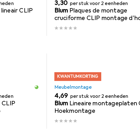
EUR
3,30
nheden
per stuk voor 2 eenheden
ineair CLIP
Blum
Plaques de montage
cruciforme CLIP montage d'h
KWANTUMKORTING
Meubelmontage
EUR
4,69
nheden
per stuk voor 2 eenheden
e CLIP
Blum
Lineaire montageplaten 
o
Hoekmontage