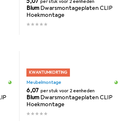
EUR
5,07
per stuk voor 2 eenheden
Blum
Dwarsmontageplaten CLIP
Hoekmontage
KWANTUMKORTING
Meubelmontage
EUR
6,07
per stuk voor 2 eenheden
LIP
Blum
Dwarsmontageplaten CLIP
Hoekmontage