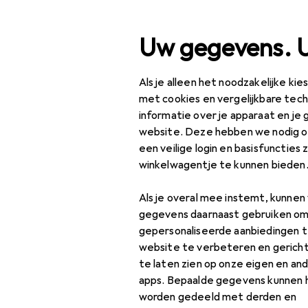
Zoek op
Uw gegevens. 
Als je alleen het noodzakelijke ki
Categorie navigatie
Productassortiment
Klussen 
Productassortiment
met cookies en vergelijkbare tec
informatie over je apparaat en je 
Klussen + Tuin
website. Deze hebben we nodig om
EU
11,
een veilige login en basisfuncties 
Bouwen + Renoveren
Bl
winkelwagentje te kunnen bieden
Hardware
Als je overal mee instemt, kunne
Meubelmontage
gegevens daarnaast gebruiken om
gepersonaliseerde aanbiedingen t
Accessoires voor
Accessoires
website te verbeteren en gerich
meubelbeslag
te laten zien op onze eigen en an
apps. Bepaalde gegevens kunnen 
Ladegeleiders
Vind passende accessoire
worden gedeeld met derden en