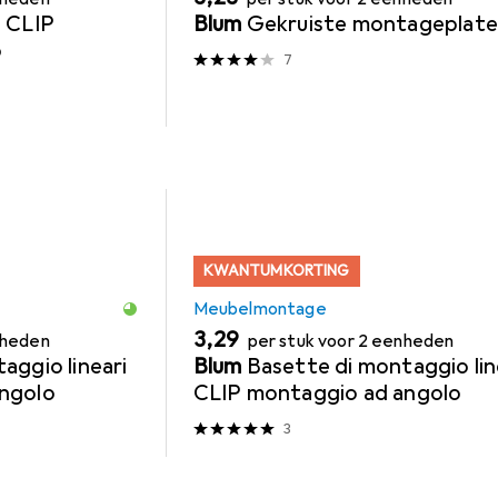
e CLIP
Blum
Gekruiste montageplat
o
7
KWANTUMKORTING
Meubelmontage
EUR
3,29
nheden
per stuk voor 2 eenheden
aggio lineari
Blum
Basette di montaggio lin
ngolo
CLIP montaggio ad angolo
3