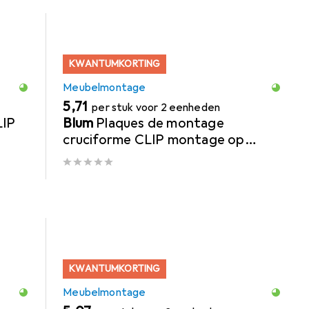
KWANTUMKORTING
Meubelmontage
EUR
5,71
per stuk voor 2 eenheden
LIP
Blum
Plaques de montage
cruciforme CLIP montage op
cloison
KWANTUMKORTING
Meubelmontage