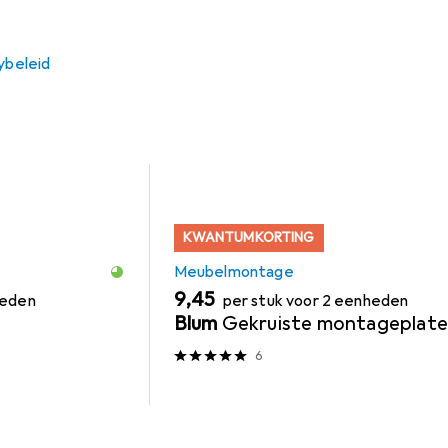
tage
Accessoires Voor Meubelbeslag
Houtverbindinge
ybeleid
KWANTUMKORTING
Meubelmontage
EUR
9,45
heden
per stuk voor 2 eenheden
Blum
Gekruiste montageplat
6