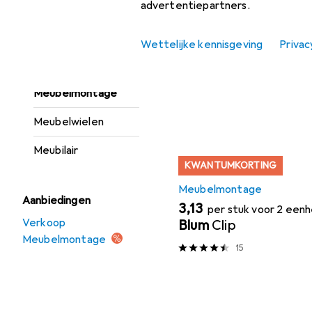
Meubelglijders +
advertentiepartners.
beschermende
Populair
Meubelmon
buffers
Wettelijke kennisgeving
Privac
Meubelgreep
Sorteren op
:
Relevantie
Meubelmontage
Productlijst
Meubelwielen
Meubilair
KWANTUMKORTING
Meubelmontage
Aanbiedingen
EUR
3,13
per stuk voor 2 een
Verkoop
Blum
Clip
Meubelmontage
15