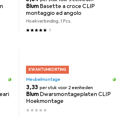
en
Blum
Basette a croce CLIP
montaggio ad angolo
Hoekverbinding, 1 Pcs.
1
KWANTUMKORTING
Meubelmontage
EUR
3,33
per stuk voor 2 eenheden
eari
Blum
Dwarsmontageplaten CLIP
Hoekmontage