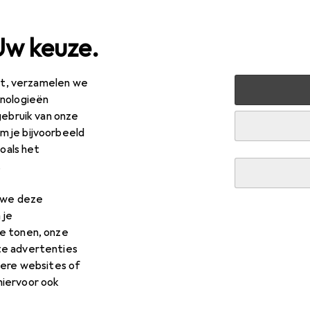
Uw keuze.
est, verzamelen we
ussen + Tuin
Bouwen + Renoveren
Hardware
Meubel
hnologieën
gebruik van onze
en
 je bijvoorbeeld
zoals het
.
n we deze
 je
e tonen, onze
te advertenties
dere websites of
hiervoor ook