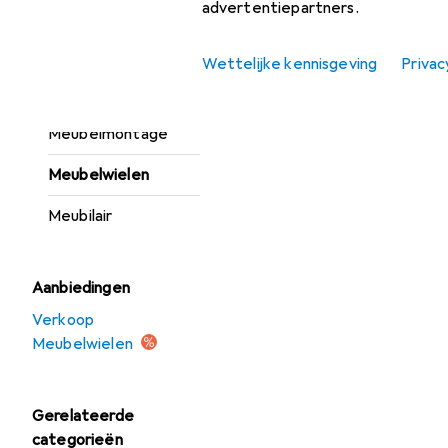
Meubelglijders +
advertentiepartners.
beschermende
buffers
Wettelijke kennisgeving
Privac
Meubelgreep
Meubelmontage
Meubelwielen
Meubilair
Aanbiedingen
Verkoop
Meubelwielen
Gerelateerde
categorieën