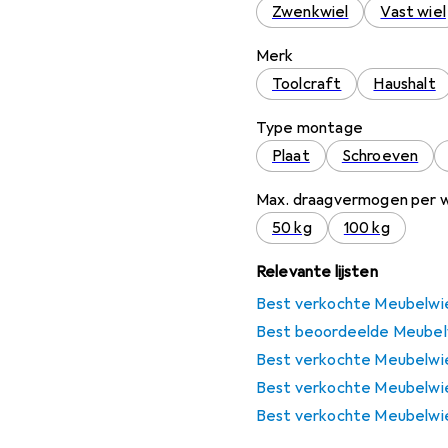
Zwenkwiel
Vast wiel
Merk
Toolcraft
Haushalt
Type montage
Plaat
Schroeven
Max. draagvermogen per w
50 kg
100 kg
Relevante lijsten
Best verkochte Meubelwi
Best beoordeelde Meubel
Best verkochte Meubelwie
Best verkochte Meubelwie
Best verkochte Meubelwie