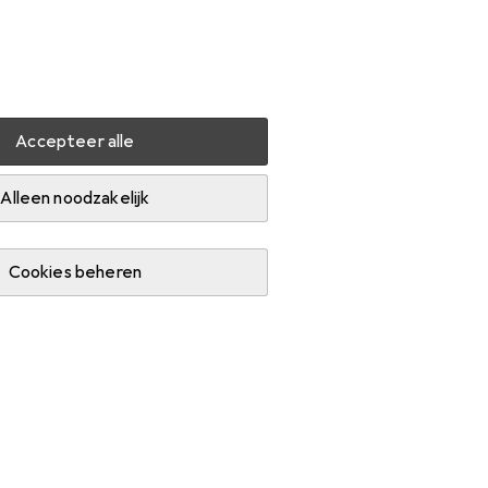
Instellingen
Klantenaccount
Produktvergelijking
Verlanglijstje
Winkelmandje
Inloggen
Accepteer alle
montage
Meubelwielen
Alleen noodzakelijk
Cookies beheren