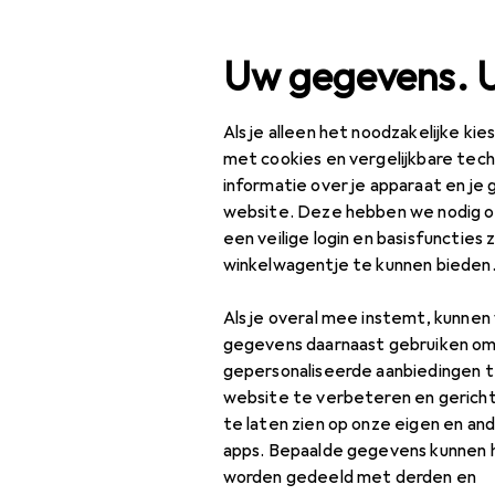
Zoek op
Uw gegevens. 
Als je alleen het noodzakelijke ki
Categorie navigatie
Productassortiment
Kl
Productassortiment
met cookies en vergelijkbare tec
informatie over je apparaat en je 
Meubelwiel
Klussen + Tuin
website. Deze hebben we nodig om
een veilige login en basisfuncties 
Bouwen + Renoveren
winkelwagentje te kunnen bieden
Hardware
Producten
Forum
Als je overal mee instemt, kunne
Meubelmontage
gegevens daarnaast gebruiken om
gepersonaliseerde aanbiedingen t
Accessoires voor
website te verbeteren en gerich
meubelbeslag
te laten zien op onze eigen en an
apps. Bepaalde gegevens kunnen 
Ladegeleiders
worden gedeeld met derden en