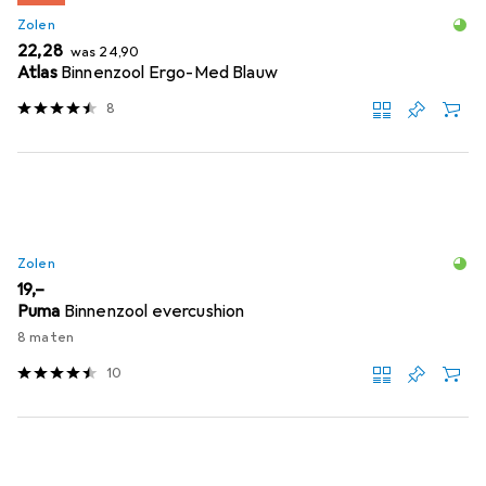
Zolen
EUR
EUR
22,28
was
24,90
Atlas
Binnenzool Ergo-Med Blauw
8
Zolen
EUR
19,–
Puma
Binnenzool evercushion
8 maten
10