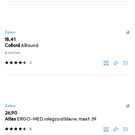
Zolen
EUR
18,41
Collonil
Allround
6 maten
2
Zolen
EUR
26,90
Atlas
ERGO-MED inlegzool blauw, maat 39
8