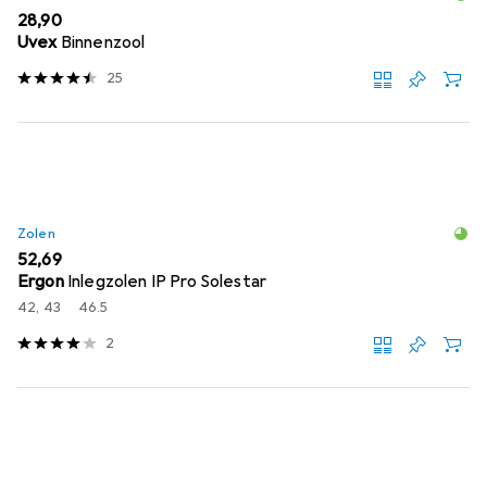
EUR
28,90
Uvex
Binnenzool
25
Zolen
EUR
52,69
Ergon
Inlegzolen IP Pro Solestar
42, 43
46.5
2