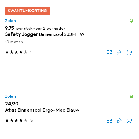
KWANTUMKORTING
Zolen
EUR
9,75
per stuk voor 2 eenheden
Safety Jogger
Binnenzool SJ3FITW
10 maten
5
Zolen
EUR
24,90
Atlas
Binnenzool Ergo-Med Blauw
8