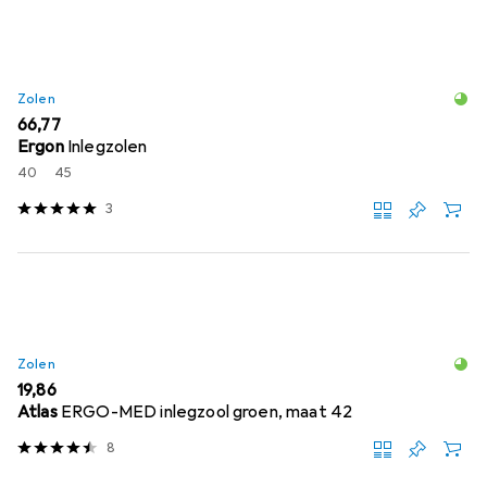
Zolen
EUR
66,77
Ergon
Inlegzolen
40
45
3
Zolen
EUR
19,86
Atlas
ERGO-MED inlegzool groen, maat 42
8