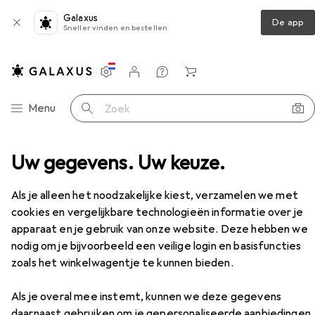
Galaxus
De app
Sneller vinden en bestellen
Instellingen
Klantenaccount
Produktvergelijking
Verlanglijstje
Winkelmandje
Categorie navigatie
Menu
Zoek op
Werkschoenen
Uw gegevens. Uw keuze.
Lowa LARROX Work GTX Laag S3
Accessoires
EUR
199,–
Als je alleen het noodzakelijke kiest, verzamelen we met
Lowa
LARROX Work GTX Laag S3
cookies en vergelijkbare technologieën informatie over je
6 maten
apparaat en je gebruik van onze website. Deze hebben we
nodig om je bijvoorbeeld een veilige login en basisfuncties
zoals het winkelwagentje te kunnen bieden.
Accessoires voor Lowa LARROX
Als je overal mee instemt, kunnen we deze gegevens
Work GTX Laag S3
daarnaast gebruiken om je gepersonaliseerde aanbiedingen