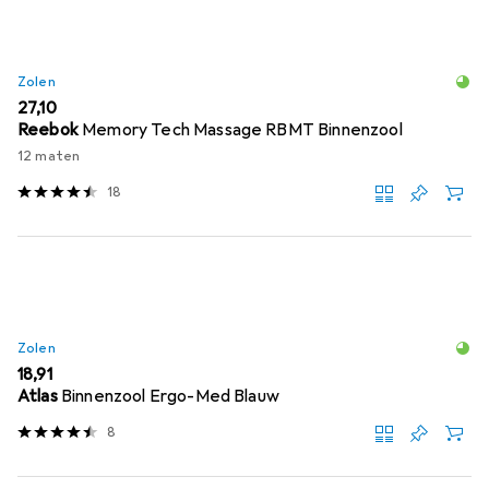
Zolen
EUR
27,10
Reebok
Memory Tech Massage RBMT Binnenzool
12 maten
18
Zolen
EUR
18,91
Atlas
Binnenzool Ergo-Med Blauw
8