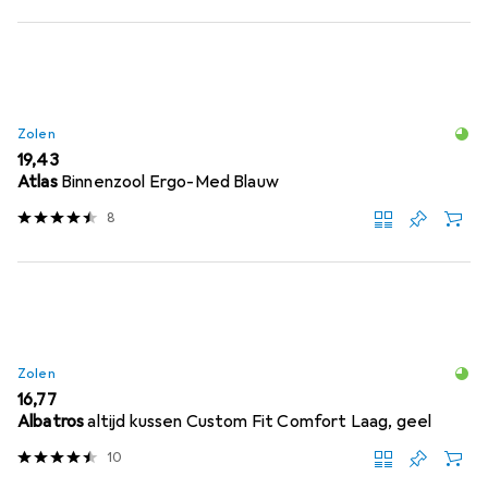
Zolen
EUR
19,43
Atlas
Binnenzool Ergo-Med Blauw
8
Zolen
EUR
16,77
Albatros
altijd kussen Custom Fit Comfort Laag, geel
10