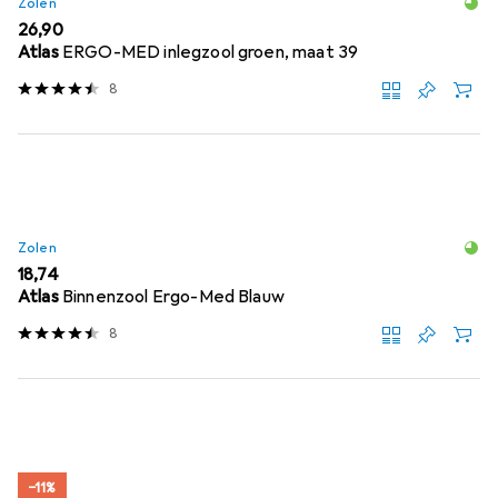
Zolen
EUR
26,90
Atlas
ERGO-MED inlegzool groen, maat 39
8
Zolen
EUR
18,74
Atlas
Binnenzool Ergo-Med Blauw
8
−11%