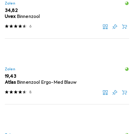
Zolen
EUR
34,82
Uvex
Binnenzool
6
Zolen
EUR
19,43
Atlas
Binnenzool Ergo-Med Blauw
8