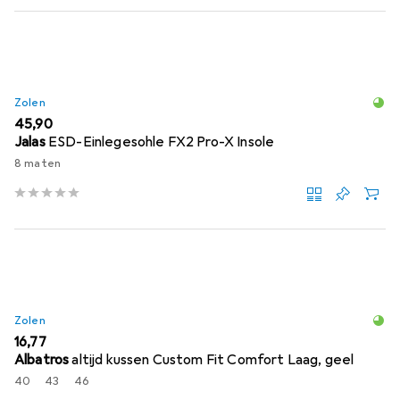
Zolen
EUR
45,90
Jalas
ESD-Einlegesohle FX2 Pro-X Insole
8 maten
Zolen
EUR
16,77
Albatros
altijd kussen Custom Fit Comfort Laag, geel
40
43
46