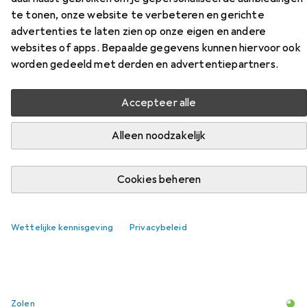
te tonen, onze website te verbeteren en gerichte
Vind bijpassende accessoires voor de Lowa LARROX
advertenties te laten zien op onze eigen en andere
Work GTX Laag S3 uit de categorie Zolen.
websites of apps. Bepaalde gegevens kunnen hiervoor ook
worden gedeeld met derden en advertentiepartners.
Relevantie
Productlijst
Accepteer alle
Alleen noodzakelijk
Zolen
EUR
19,–
Cookies beheren
Puma
Einlegesohle
6
Wettelijke kennisgeving
Privacybeleid
Zolen