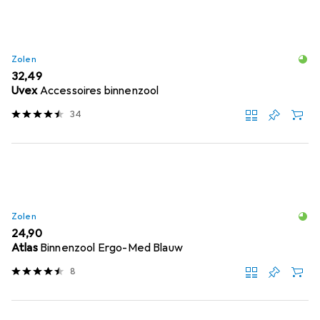
Zolen
EUR
32,49
Uvex
Accessoires binnenzool
34
Zolen
EUR
24,90
Atlas
Binnenzool Ergo-Med Blauw
8