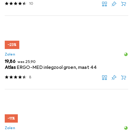
10
−23%
Zolen
EUR
EUR
19,86
was
25,90
Atlas
ERGO-MED inlegzool groen, maat 44
8
−11%
Zolen