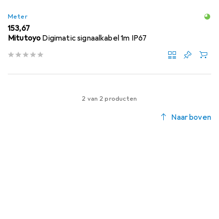
Meter
EUR
153,67
Mitutoyo
Digimatic signaalkabel 1m IP67
2 van 2 producten
Naar boven