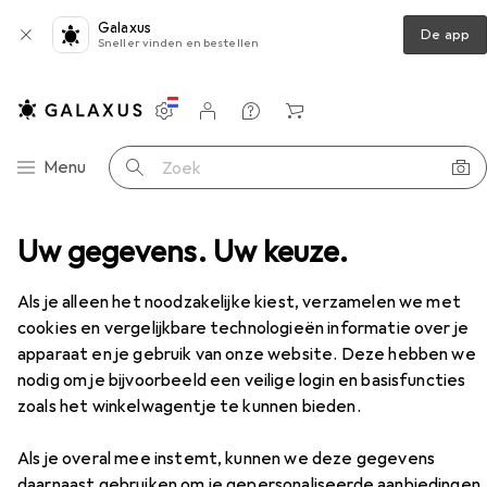
Galaxus
De app
Sneller vinden en bestellen
Instellingen
Klantenaccount
Produktvergelijking
Verlanglijstje
Winkelmandje
Categorie navigatie
Menu
Zoek op
strument
Uw gegevens. Uw keuze.
Meter
Mitutoyo Diepte schuifmaat
Accessoires
EUR
599,–
Als je alleen het noodzakelijke kiest, verzamelen we met
Mitutoyo
Diepte schuifmaat
cookies en vergelijkbare technologieën informatie over je
30 cm
apparaat en je gebruik van onze website. Deze hebben we
nodig om je bijvoorbeeld een veilige login en basisfuncties
zoals het winkelwagentje te kunnen bieden.
Accessoires voor Mitutoyo
Diepte schuifmaat
Als je overal mee instemt, kunnen we deze gegevens
daarnaast gebruiken om je gepersonaliseerde aanbiedingen