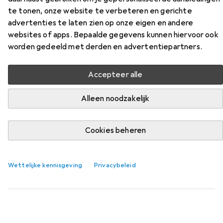
te tonen, onze website te verbeteren en gerichte
Vind passende accessoires voor de Mitutoyo Diepte
advertenties te laten zien op onze eigen en andere
schuifmaat uit de categorieën Batterijen en Meter.
websites of apps. Bepaalde gegevens kunnen hiervoor ook
Relevantie
worden gedeeld met derden en advertentiepartners.
Productlijst
Accepteer alle
Alleen noodzakelijk
KWANTUMKORTING
Batterijen
EUR
EUR
4,49
Cookies beheren
per stuk voor 3 eenheden
4,49
/
1Pcs.
Energizer
Zilveroxide 357/303
1 Pcs., SR44, 150 mAh
Wettelijke kennisgeving
Privacybeleid
55