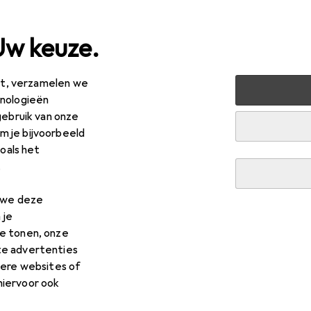
Uw keuze.
est, verzamelen we
erkoop
Klussen + Tuin
Machines + Werkplaats
Meetin
hnologieën
gebruik van onze
ter
 je bijvoorbeeld
zoals het
.
n we deze
 je
e tonen, onze
te advertenties
dere websites of
hiervoor ook