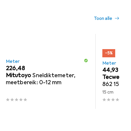
Toon alle
−5%
Meter
Meter
EUR
226,48
EUR
44,93
was
Mitutoyo
Sneldiktemeter,
Tecwerk
M
meetbereik: 0-12 mm
862 150 mm
Feststells
15 cm