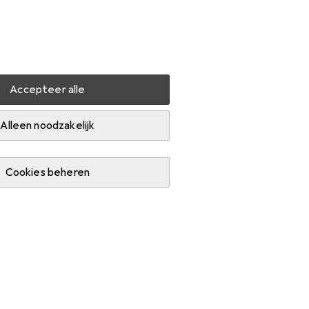
Instellingen
Klantenaccount
Produktvergelijking
Verlanglijstje
Winkelmandje
Inloggen
Accepteer alle
strument
Meter
Alleen noodzakelijk
Cookies beheren