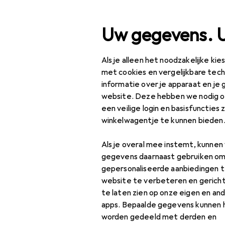
Zoek op
Uw gegevens. 
Als je alleen het noodzakelijke ki
Categorie navigatie
Productassortiment
V
Productassortiment
met cookies en vergelijkbare tec
informatie over je apparaat en je 
Verkoop Me
Verkoop
website. Deze hebben we nodig om
een veilige login en basisfuncties 
Klussen + Tuin
winkelwagentje te kunnen bieden
Machines +
Als je overal mee instemt, kunne
Werkplaats
gegevens daarnaast gebruiken om
Meetinstrument
gepersonaliseerde aanbiedingen t
website te verbeteren en gerich
Lengte
te laten zien op onze eigen en an
meetinstrument
apps. Bepaalde gegevens kunnen 
worden gedeeld met derden en
Meter