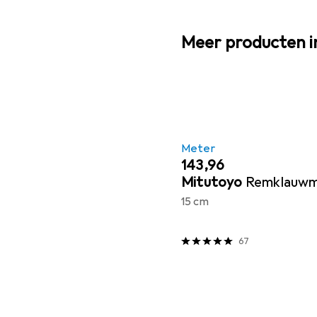
Meer producten i
Meter
EUR
143,96
Mitutoyo
Remklauw
15 cm
67