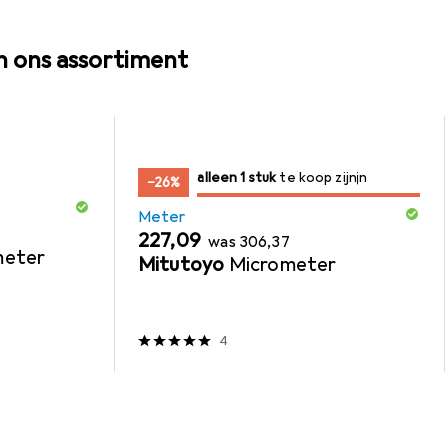
n ons assortiment
slechts 1 item
alleen 1 stuk
te koop zijn
te koop zijn
−26%
Meter
EUR
EUR
227,09
was
306,37
meter
Mitutoyo
Micrometer
4