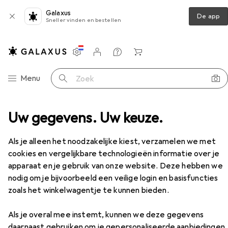
Galaxus
De app
Sneller vinden en bestellen
Instellingen
Klantenaccount
Produktvergelijking
Verlanglijstje
Winkelmandje
Categorie navigatie
Menu
Zoek op
k Veiligheidsschoen laag S1P Fusion Flexweave Zwart
Uw gegevens. Uw keuze.
Accessoires
EUR
140,06
Als je alleen het noodzakelijke kiest, verzamelen we met
Reebok
Veiligheidsschoen laag S1P
cookies en vergelijkbare technologieën informatie over je
Fusion Flexweave Zwart
apparaat en je gebruik van onze website. Deze hebben we
S1P, 45
nodig om je bijvoorbeeld een veilige login en basisfuncties
zoals het winkelwagentje te kunnen bieden.
Accessoires voor Reebok
Als je overal mee instemt, kunnen we deze gegevens
Veiligheidsschoen laag S1P Fusion
daarnaast gebruiken om je gepersonaliseerde aanbiedingen