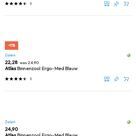
8
−11%
Zolen
EUR
EUR
22,28
was
24,90
Atlas
Binnenzool Ergo-Med Blauw
8
Zolen
EUR
24,90
Atlas
Binnenzool Ergo-Med Blauw