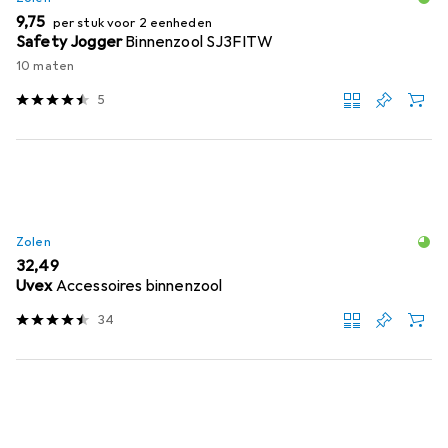
EUR
9,75
per stuk voor 2 eenheden
Safety Jogger
Binnenzool SJ3FITW
10 maten
5
Zolen
EUR
32,49
Uvex
Accessoires binnenzool
34