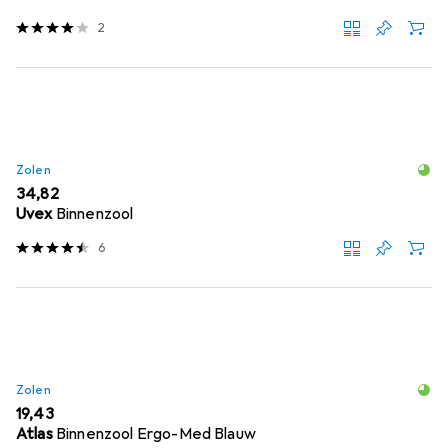
2
Zolen
EUR
34,82
Uvex
Binnenzool
6
Zolen
EUR
19,43
Atlas
Binnenzool Ergo-Med Blauw