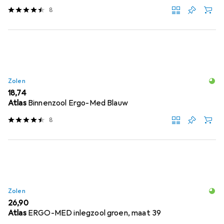
8
Zolen
EUR
18,74
Atlas
Binnenzool Ergo-Med Blauw
8
Zolen
EUR
26,90
Atlas
ERGO-MED inlegzool groen, maat 39