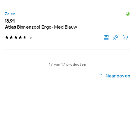
Zolen
EUR
18,91
Atlas
Binnenzool Ergo-Med Blauw
8
17 van 17 producten
Naar boven