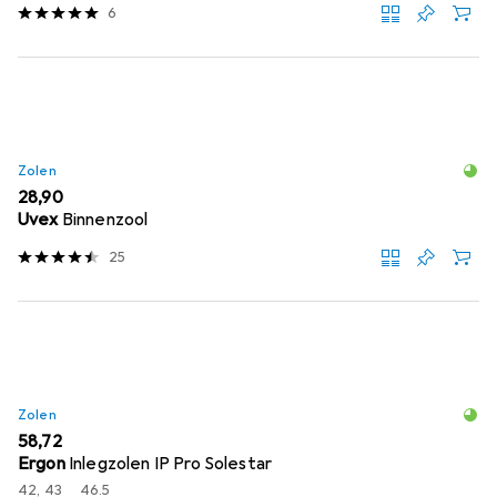
6
Zolen
EUR
28,90
Uvex
Binnenzool
25
Zolen
EUR
58,72
Ergon
Inlegzolen IP Pro Solestar
42, 43
46.5