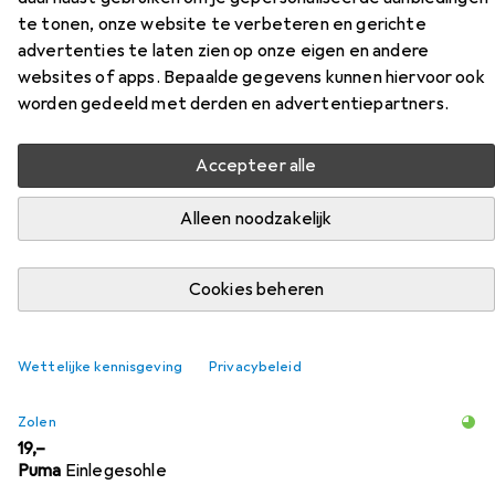
te tonen, onze website te verbeteren en gerichte
Flexweave Zwart
advertenties te laten zien op onze eigen en andere
websites of apps. Bepaalde gegevens kunnen hiervoor ook
Vind bijpassende accessoires voor de Reebok
worden gedeeld met derden en advertentiepartners.
Veiligheidsschoen laag S1P Fusion Flexweave Zwart uit de
categorie Zolen.
Accepteer alle
Alleen noodzakelijk
Populair
Reebok
Relevantie
Cookies beheren
Productlijst
Wettelijke kennisgeving
Privacybeleid
Zolen
EUR
19,–
Puma
Einlegesohle