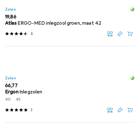
Zolen
EUR
19,86
Atlas
ERGO-MED inlegzool groen, maat 42
8
Zolen
EUR
66,77
Ergon
Inlegzolen
40
45
3