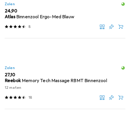
Zolen
EUR
24,90
Atlas
Binnenzool Ergo-Med Blauw
8
Zolen
EUR
27,10
Reebok
Memory Tech Massage RBMT Binnenzool
12 maten
18