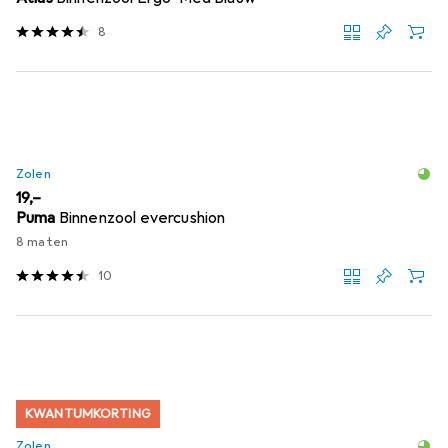
8
Zolen
EUR
19,–
Puma
Binnenzool evercushion
8 maten
10
KWANTUMKORTING
Zolen