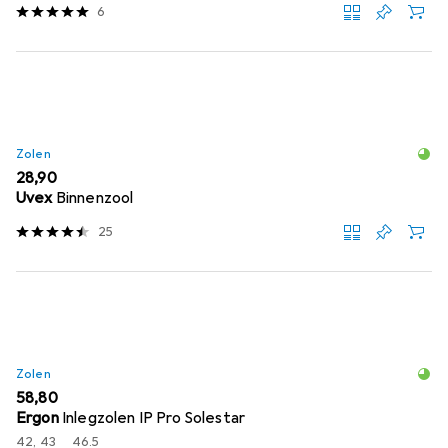
6
Zolen
EUR
28,90
Uvex
Binnenzool
25
Zolen
EUR
58,80
Ergon
Inlegzolen IP Pro Solestar
42, 43
46.5