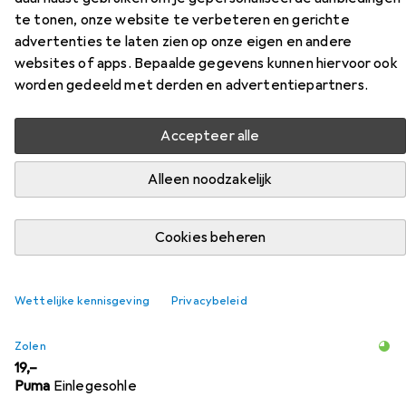
te tonen, onze website te verbeteren en gerichte
Flexweave Zwart
advertenties te laten zien op onze eigen en andere
websites of apps. Bepaalde gegevens kunnen hiervoor ook
Vind bijpassende accessoires voor de Reebok
worden gedeeld met derden en advertentiepartners.
Veiligheidsschoen laag S1P Fusion Flexweave Zwart uit de
categorie Zolen.
Accepteer alle
Alleen noodzakelijk
Populair
Reebok
Relevantie
Cookies beheren
Productlijst
Wettelijke kennisgeving
Privacybeleid
Zolen
EUR
19,–
Puma
Einlegesohle