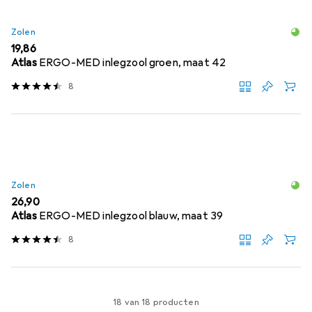
Zolen
EUR
19,86
Atlas
ERGO-MED inlegzool groen, maat 42
8
Zolen
EUR
26,90
Atlas
ERGO-MED inlegzool blauw, maat 39
8
18 van 18 producten