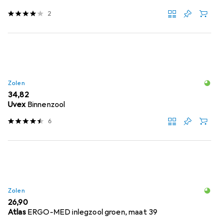
2
Zolen
EUR
34,82
Uvex
Binnenzool
6
Zolen
EUR
26,90
Atlas
ERGO-MED inlegzool groen, maat 39