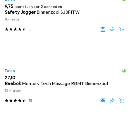
EUR
9,75
per stuk voor 2 eenheden
Safety Jogger
Binnenzool SJ3FITW
10 maten
5
Zolen
EUR
27,10
Reebok
Memory Tech Massage RBMT Binnenzool
12 maten
18