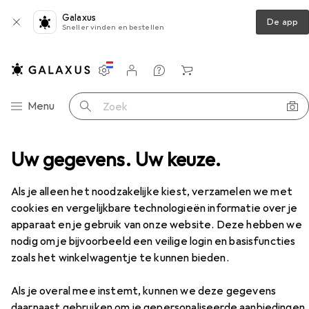
Galaxus
De app
Sneller vinden en bestellen
Instellingen
Klantenaccount
Produktvergelijking
Verlanglijstje
Winkelmandje
Categorie navigatie
Menu
Zoek op
k Veiligheidsschoen laag S1P Fusion Flexweave Zwart
Uw gegevens. Uw keuze.
Accessoires
EUR
139,89
Als je alleen het noodzakelijke kiest, verzamelen we met
Reebok
Veiligheidsschoen laag S1P
cookies en vergelijkbare technologieën informatie over je
Fusion Flexweave Zwart
apparaat en je gebruik van onze website. Deze hebben we
11 maten
nodig om je bijvoorbeeld een veilige login en basisfuncties
zoals het winkelwagentje te kunnen bieden.
Accessoires voor Reebok
Als je overal mee instemt, kunnen we deze gegevens
Veiligheidsschoen laag S1P Fusion
daarnaast gebruiken om je gepersonaliseerde aanbiedingen