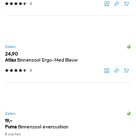
8
Zolen
EUR
24,90
Atlas
Binnenzool Ergo-Med Blauw
8
Zolen
EUR
19,–
Puma
Binnenzool evercushion
8 maten