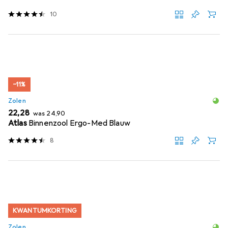
10
−11%
Zolen
EUR
EUR
22,28
was
24,90
Atlas
Binnenzool Ergo-Med Blauw
8
KWANTUMKORTING
Zolen