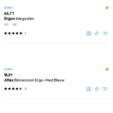
Zolen
EUR
66,77
Ergon
Inlegzolen
40
45
3
Zolen
EUR
18,91
Atlas
Binnenzool Ergo-Med Blauw
8