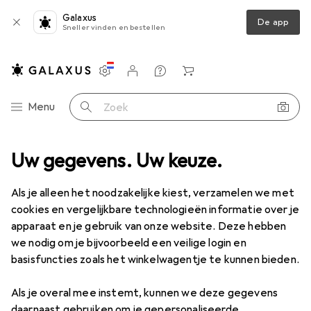
Galaxus
De app
Sneller vinden en bestellen
Instellingen
Klantenaccount
Produktvergelijking
Verlanglijstje
Winkelmandje
Categorie navigatie
Menu
Zoek op
Uw gegevens. Uw keuze.
Grill accessoires
Barbecueaansteker
Steun voor verlichting
Steun voor verlichting
Als je alleen het noodzakelijke kiest, verzamelen we met
cookies en vergelijkbare technologieën informatie over je
apparaat en je gebruik van onze website. Deze hebben
Producten
Forum
we nodig om je bijvoorbeeld een veilige login en
basisfuncties zoals het winkelwagentje te kunnen bieden.
Discussies in Steun voor verlichting
Als je overal mee instemt, kunnen we deze gegevens
Begin discussie
daarnaast gebruiken om je gepersonaliseerde