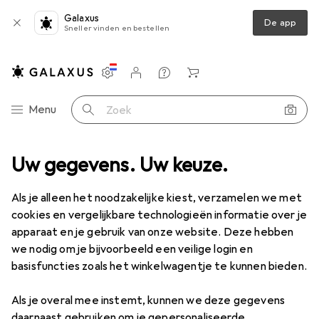
Galaxus
De app
Sneller vinden en bestellen
Instellingen
Klantenaccount
Produktvergelijking
Verlanglijstje
Winkelmandje
Categorie navigatie
Menu
Zoek op
eiligheidsbril + gelaatsscherm
Uw gegevens. Uw keuze.
Bollé Blauw licht veiligheidsbril B714
Als je alleen het noodzakelijke kiest, verzamelen we met
cookies en vergelijkbare technologieën informatie over je
2 afbeeldingen
apparaat en je gebruik van onze website. Deze hebben
we nodig om je bijvoorbeeld een veilige login en
EUR
68,90
basisfuncties zoals het winkelwagentje te kunnen bieden.
Bollé
Blauw licht veiligheidsbril B714
Als je overal mee instemt, kunnen we deze gegevens
Prijs in EUR inclusief BTW
daarnaast gebruiken om je gepersonaliseerde