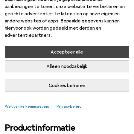
aanbiedingen te tonen, onze website te verbeteren en
Merk
Waarderingscijfers
gerichte advertenties te laten zien op onze eigen en
Meer van Bollé
andere websites of apps. Bepaalde gegevens kunnen
hiervoor ook worden gedeeld met derden en
advertentiepartners.
Levering tussen do, 13-8 en vr, 14-8
7 stuk op voorraad bij leverancier
Accepteer alle
In winkelmandje
Alleen noodzakelijk
Vergelijk
In verlanglijstje
Cookies beheren
gratis verzending
Wettelijke kennisgeving
Privacybeleid
Productinformatie