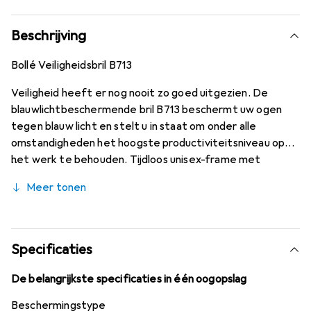
Beschrijving
Bollé Veiligheidsbril B713
Veiligheid heeft er nog nooit zo goed uitgezien. De
blauwlichtbeschermende bril B713 beschermt uw ogen
tegen blauw licht en stelt u in staat om onder alle
omstandigheden het hoogste productiviteitsniveau op
het werk te behouden. Tijdloos unisex-frame met
polycarbonaat glazen die 80% van het schadelijke blauwe
Meer tonen
licht bij 445 nm absorberen.
Specificaties
De belangrijkste specificaties in één oogopslag
Beschermingstype