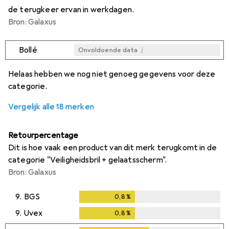
de terugkeer ervan in werkdagen.
Bron: Galaxus
i
Bollé
Onvoldoende data
i
i
i
i
Onvoldoende data
Onvoldoende data
Onvoldoende data
Onvoldoende data
Helaas hebben we nog niet genoeg gegevens voor deze
categorie.
Vergelijk alle 18 merken
Retourpercentage
Dit is hoe vaak een product van dit merk terugkomt in de
categorie "Veiligheidsbril + gelaatsscherm".
Bron: Galaxus
9.
BGS
0,8
%
0,8
%
9.
Uvex
0,8
%
0,8
%