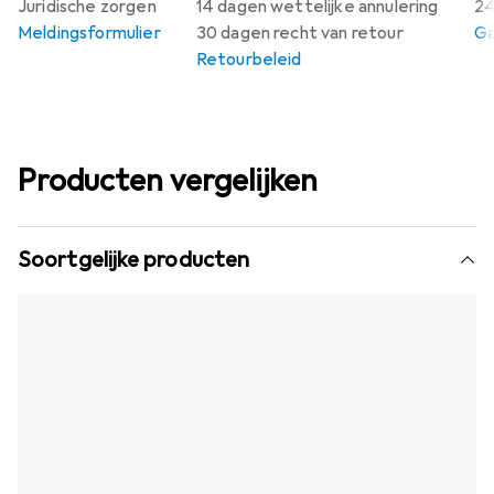
Juridische zorgen
14 dagen wettelijke annulering
24
Meldingsformulier
30 dagen recht van retour
Ga
Retourbeleid
Producten vergelijken
Soortgelijke producten