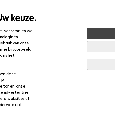
Uw keuze.
est, verzamelen we
n + Tuin
Tuin
Arbeidsveiligheid
Werkkleding
Veili
hnologieën
gebruik van onze
 je bijvoorbeeld
zoals het
.
n we deze
 je
e tonen, onze
te advertenties
dere websites of
hiervoor ook