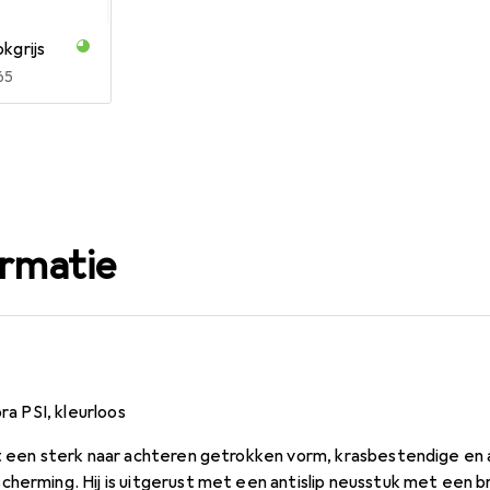
kgrijs
R
65
ormatie
bra PSI, kleurloos
ft een sterk naar achteren getrokken vorm, krasbestendige en
cherming. Hij is uitgerust met een antislip neusstuk met een 