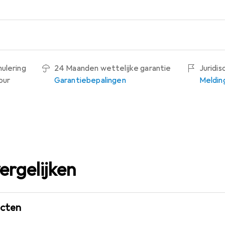
nulering
24 Maanden wettelijke garantie
Juridi
our
Garantiebepalingen
Meldin
ergelijken
ucten