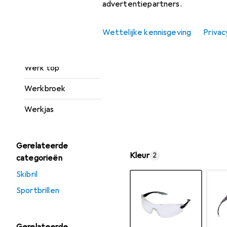
advertentiepartners.
Hoofdbescherming
Wettelijke kennisgeving
Privac
Veiligheidsbril +
gelaatsscherm
Werk top
Werkbroek
Werkjas
Gerelateerde
Kleur
2
categorieën
Skibril
Sportbrillen