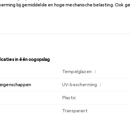
erming bij gemiddelde en hoge mechanische belasting. Ook ge
d garandeert een veilige pasvorm van deze bril.
icaties in één oogopslag
i
Tempelglazen
i
e eigenschappen
UV-bescherming
Plastic
Transparant