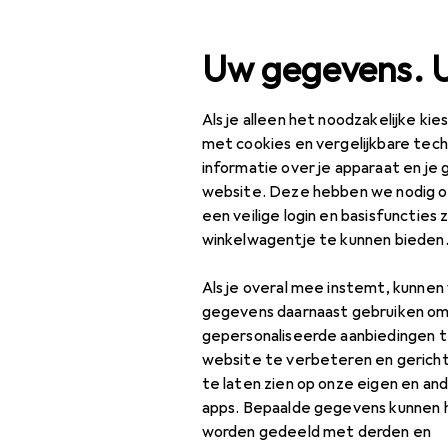
Zoek op
Uw gegevens. 
Als je alleen het noodzakelijke ki
Categorie navigatie
Productassortiment
Klusse
Productassortiment
met cookies en vergelijkbare tec
informatie over je apparaat en je 
Klussen + Tuin
website. Deze hebben we nodig om
een veilige login en basisfuncties 
Tuin
winkelwagentje te kunnen bieden
Arbeidsveiligheid
Als je overal mee instemt, kunne
Werkkleding
gegevens daarnaast gebruiken om
gepersonaliseerde aanbiedingen t
Beschermend pak +
website te verbeteren en gerich
werkoverall
te laten zien op onze eigen en an
apps. Bepaalde gegevens kunnen 
Beschermende
worden gedeeld met derden en
handschoenen