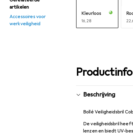
Gerelateerde
artikelen
Kleurloos
Roo
Accessoires voor
EUR
16,28
EU
22,
werkveiligheid
Meer tonen
Productinf
Beschrijving
Bollé Veiligheidsbril Co
De veiligheidsbril hee
lenzen en biedt UV-bes