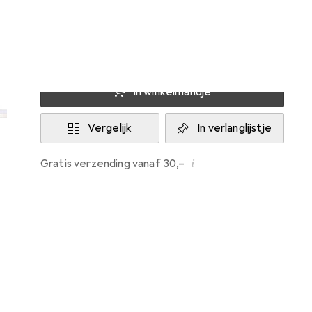
Levering tussen za, 15-8 en di, 18-8
Meer dan 10 stuk op voorraad bij leverancier
In winkelmandje
Vergelijk
In verlanglijstje
i
Gratis verzending vanaf 30,–