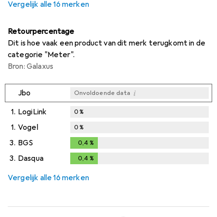
Vergelijk alle 16 merken
Retourpercentage
Dit is hoe vaak een product van dit merk terugkomt in de
categorie "Meter".
Bron: Galaxus
i
Jbo
Onvoldoende data
1.
LogiLink
0
%
1.
Vogel
0
%
3.
BGS
0,4
%
0,4
%
3.
Dasqua
0,4
%
0,4
%
Vergelijk alle 16 merken