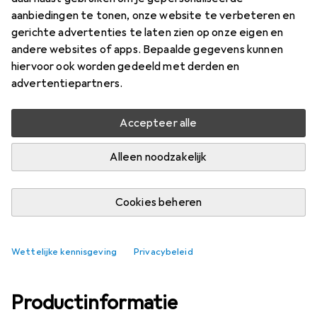
aanbiedingen te tonen, onze website te verbeteren en
Merk
Waarderingscijfers
gerichte advertenties te laten zien op onze eigen en
Meer van Jbo
andere websites of apps. Bepaalde gegevens kunnen
hiervoor ook worden gedeeld met derden en
advertentiepartners.
Levering tussen za, 15-8 en di, 18-8
Meer dan 10 stuk op voorraad bij leverancier
Accepteer alle
In winkelmandje
Alleen noodzakelijk
Vergelijk
In verlanglijstje
Cookies beheren
gratis verzending
Wettelijke kennisgeving
Privacybeleid
Productinformatie