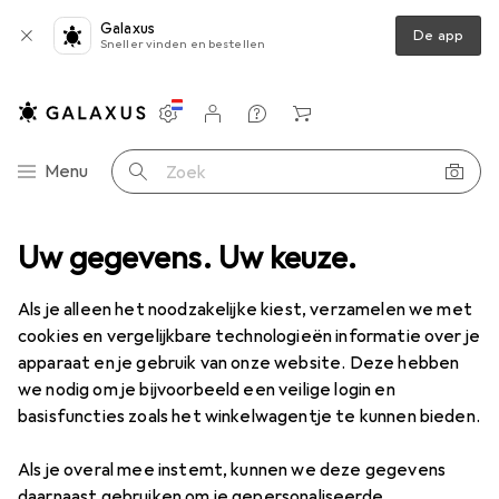
Galaxus
De app
Sneller vinden en bestellen
Instellingen
Klantenaccount
Produktvergelijking
Verlanglijstje
Winkelmandje
Categorie navigatie
Menu
Zoek op
s
Uw gegevens. Uw keuze.
Meetinstrument
Meter
Jbo Schroefdraadpluggenmeter
Als je alleen het noodzakelijke kiest, verzamelen we met
cookies en vergelijkbare technologieën informatie over je
8 afbeeldingen
apparaat en je gebruik van onze website. Deze hebben
we nodig om je bijvoorbeeld een veilige login en
EUR
65,90
basisfuncties zoals het winkelwagentje te kunnen bieden.
Jbo
Schroefdraadpluggenmeter
Als je overal mee instemt, kunnen we deze gegevens
Prijs in EUR inclusief BTW
daarnaast gebruiken om je gepersonaliseerde