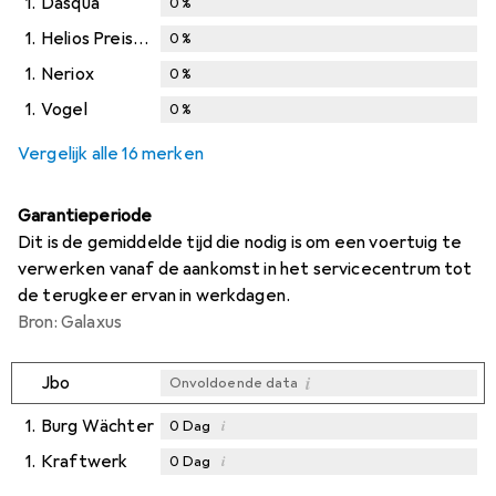
1.
Dasqua
0
%
1.
Helios Preisser
0
%
1.
Neriox
0
%
1.
Vogel
0
%
Vergelijk alle 16 merken
Garantieperiode
Dit is de gemiddelde tijd die nodig is om een voertuig te
verwerken vanaf de aankomst in het servicecentrum tot
de terugkeer ervan in werkdagen.
Bron: Galaxus
i
Jbo
Onvoldoende data
1.
Burg Wächter
i
0
Dag
1.
Kraftwerk
i
0
Dag
i
i
Onvoldoende data
Onvoldoende data