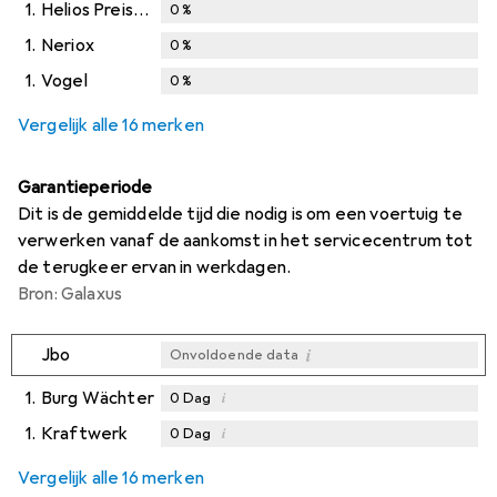
1.
Helios Preisser
0
%
1.
Neriox
0
%
1.
Vogel
0
%
Vergelijk alle 16 merken
Garantieperiode
Dit is de gemiddelde tijd die nodig is om een voertuig te
verwerken vanaf de aankomst in het servicecentrum tot
de terugkeer ervan in werkdagen.
Bron: Galaxus
i
Jbo
Onvoldoende data
1.
Burg Wächter
i
0
Dag
1.
Kraftwerk
i
0
Dag
i
i
Onvoldoende data
Onvoldoende data
Vergelijk alle 16 merken