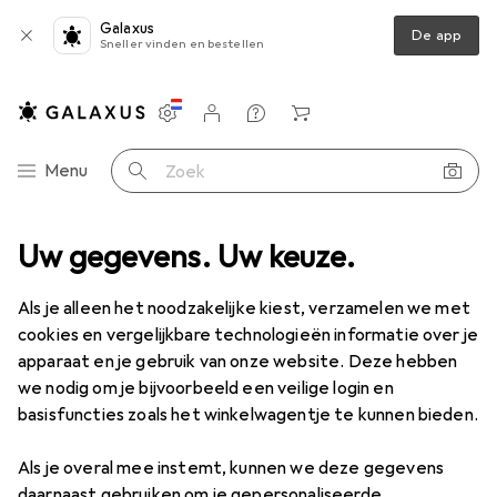
Galaxus
De app
Sneller vinden en bestellen
Instellingen
Klantenaccount
Produktvergelijking
Verlanglijstje
Winkelmandje
Categorie navigatie
Menu
Zoek op
s
Uw gegevens. Uw keuze.
Meetinstrument
Meter
Jbo Schroefdraadpluggenmeter
Als je alleen het noodzakelijke kiest, verzamelen we met
cookies en vergelijkbare technologieën informatie over je
1 Afbeelding
apparaat en je gebruik van onze website. Deze hebben
EUR
96,90
we nodig om je bijvoorbeeld een veilige login en
Jbo
Schroefdraadpluggenmeter
basisfuncties zoals het winkelwagentje te kunnen bieden.
Als je overal mee instemt, kunnen we deze gegevens
Prijs in EUR inclusief BTW
daarnaast gebruiken om je gepersonaliseerde