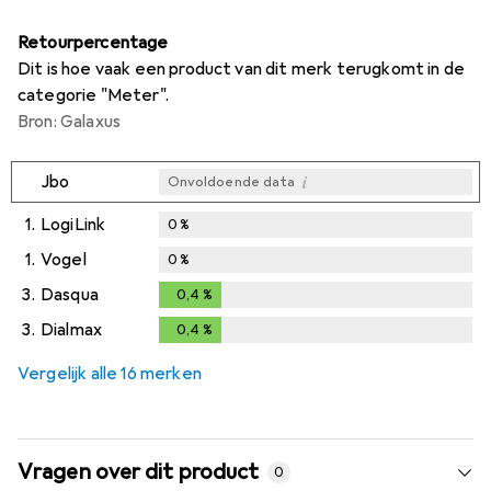
Retourpercentage
Dit is hoe vaak een product van dit merk terugkomt in de
categorie "Meter".
Bron: Galaxus
i
Jbo
Onvoldoende data
1.
LogiLink
0
%
1.
Vogel
0
%
3.
Dasqua
0,4
%
0,4
%
3.
Dialmax
0,4
%
0,4
%
Vergelijk alle 16 merken
Vragen over dit product
0