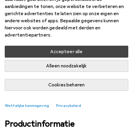
aanbiedingen te tonen, onze website te verbeteren en
Merk
Waarderingscijfers
gerichte advertenties te laten zien op onze eigen en
Meer van Jbo
andere websites of apps. Bepaalde gegevens kunnen
hiervoor ook worden gedeeld met derden en
advertentiepartners.
Levering tussen za, 15-8 en di, 18-8
8 stuk op voorraad bij leverancier
Accepteer alle
In winkelmandje
Alleen noodzakelijk
Vergelijk
In verlanglijstje
Cookies beheren
gratis verzending
Wettelijke kennisgeving
Privacybeleid
Productinformatie