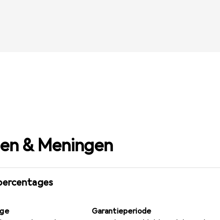
gen & Meningen
percentages
age
Garantieperiode