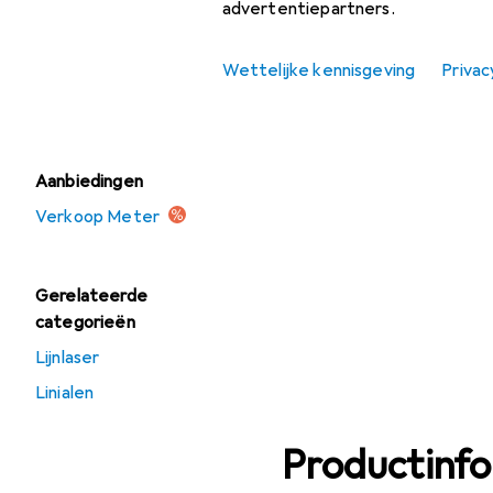
advertentiepartners.
Meter
Schraapgereedschap
Wettelijke kennisgeving
Privac
Waterpas
Aanbiedingen
Verkoop Meter
Gerelateerde
categorieën
Lijnlaser
Linialen
Productinf