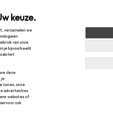
Uw keuze.
est, verzamelen we
ussen + Tuin
Machines + Werkplaats
Meetinstrument
hnologieën
gebruik van onze
 je bijvoorbeeld
zoals het
.
n we deze
 je
e tonen, onze
te advertenties
dere websites of
hiervoor ook