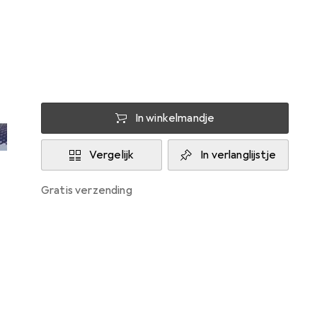
Levering tussen do, 13-8 en di, 18-8
Slechts 2 stuk op voorraad bij leverancier
In winkelmandje
Vergelijk
In verlanglijstje
gratis verzending