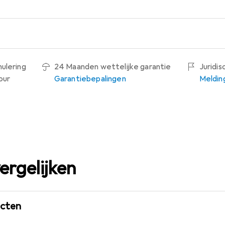
nulering
24 Maanden wettelijke garantie
Juridi
our
Garantiebepalingen
Meldin
ergelijken
ucten