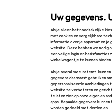
Zoek op
Uw gegevens. 
Als je alleen het noodzakelijke ki
Categorie navigatie
Productassortiment
Kl
Productassortiment
met cookies en vergelijkbare tec
informatie over je apparaat en je 
Klussen + Tuin
website. Deze hebben we nodig om
een veilige login en basisfuncties 
Machines +
winkelwagentje te kunnen bieden
Werkplaats
Als je overal mee instemt, kunne
Meetinstrument
gegevens daarnaast gebruiken om
Lengte
gepersonaliseerde aanbiedingen t
meetinstrument
website te verbeteren en gerich
te laten zien op onze eigen en an
Meetklok +
apps. Bepaalde gegevens kunnen 
micrometer
worden gedeeld met derden en