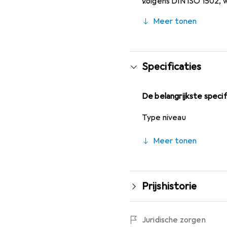
volgens DIN ISO 1502, 
hoogwaardig lehrstaal, 
Meer tonen
machinebouw en de pro
schroefdraad groter dan
gebruik biedt. De draad
Specificaties
De belangrijkste specif
Type niveau
Meer tonen
Prijshistorie
Juridische zorgen