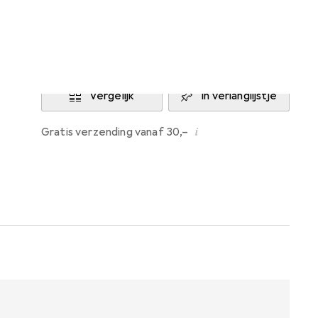
Momenteel niet op voorraad
Laat me weten wanneer dit product
beschikbaar is
Vergelijk
In verlanglijstje
i
Gratis verzending vanaf 30,–