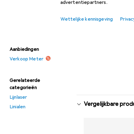
advertentiepartners.
Meter
Schraapgereedschap
Wettelijke kennisgeving
Privac
Waterpas
Aanbiedingen
Verkoop Meter
Gerelateerde
categorieën
Lijnlaser
Vergelijkbare pro
Linialen