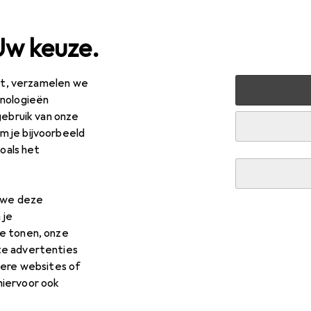
Uw keuze.
est, verzamelen we
ussen + Tuin
Machines + Werkplaats
Meetinstrument
hnologieën
gebruik van onze
 je bijvoorbeeld
zoals het
.
n we deze
 je
e tonen, onze
te advertenties
dere websites of
hiervoor ook