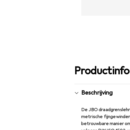
Productinf
Beschrijving
De JBO draadgrenslehrd
metrische fijngewinden
betrouwbare manier om 