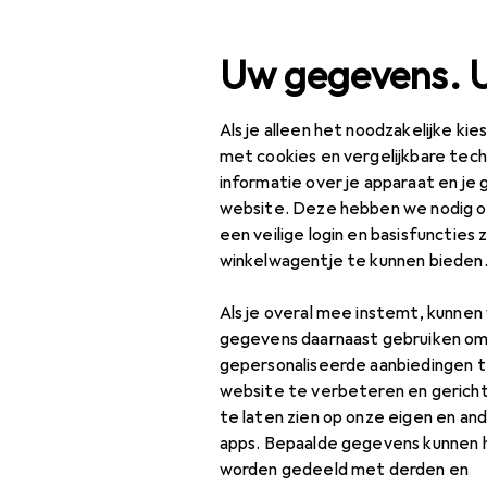
Zoek op
Uw gegevens. 
Als je alleen het noodzakelijke ki
Categorie navigatie
Productassortiment
Kl
Productassortiment
met cookies en vergelijkbare tec
informatie over je apparaat en je 
Klussen + Tuin
website. Deze hebben we nodig om
een veilige login en basisfuncties 
Machines +
winkelwagentje te kunnen bieden
Werkplaats
Als je overal mee instemt, kunne
Meetinstrument
gegevens daarnaast gebruiken om
Lengte
gepersonaliseerde aanbiedingen t
meetinstrument
website te verbeteren en gerich
te laten zien op onze eigen en an
Meetklok +
apps. Bepaalde gegevens kunnen 
micrometer
worden gedeeld met derden en