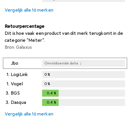
i
i
Onvoldoende data
Onvoldoende data
Vergelijk alle 16 merken
Retourpercentage
Dit is hoe vaak een product van dit merk terugkomt in de
categorie "Meter".
Bron: Galaxus
i
Jbo
Onvoldoende data
1.
LogiLink
0
%
1.
Vogel
0
%
3.
BGS
0,4
%
0,4
%
3.
Dasqua
0,4
%
0,4
%
Vergelijk alle 16 merken