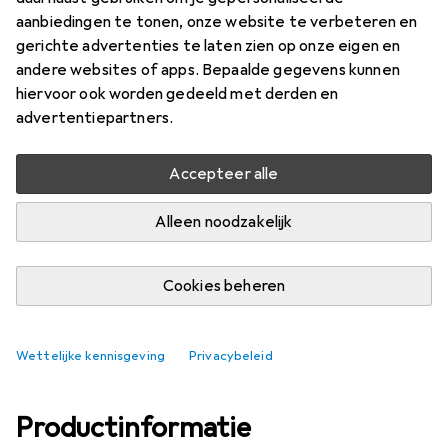
aanbiedingen te tonen, onze website te verbeteren en
Merk
Waarderingscijfers
gerichte advertenties te laten zien op onze eigen en
Meer van Jbo
andere websites of apps. Bepaalde gegevens kunnen
hiervoor ook worden gedeeld met derden en
advertentiepartners.
Levering tussen za, 15-8 en di, 18-8
Slechts 3 stuk op voorraad bij leverancier
Accepteer alle
In winkelmandje
Alleen noodzakelijk
Vergelijk
In verlanglijstje
Cookies beheren
gratis verzending
Wettelijke kennisgeving
Privacybeleid
Productinformatie