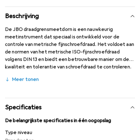
Beschrijving
De JBO draadgrensmeetdorn is een nauwkeurig
meetinstrument dat speciaal is ontwikkeld voor de
controle van metrische fijnschroefdraad. Het voldoet aan
de normen van het metrische ISO-fijnschroefdraad
volgens DIN 13 en biedt een betrouwbare manier om de
kwaliteit en tolerantie van schroefdraad te controleren.
De meetmaten zijn vervaardigd volgens DIN ISO 1502,
Meer tonen
wat een hoge nauwkeurigheid en betrouwbaarheid
garandeert. Gemaakt van hoogwaardig meetstaal, is
deze draadgrensmeetdorn robuust en duurzaam, ideaal
voor professioneel gebruik in de productie en
Specificaties
machinebouw. Voor schroefdraad groter dan M40 worden
de goed- en afkeurzijde apart geleverd, wat een
De belangrijkste specificaties in één oogopslag
flexibele hantering mogelijk maakt. De
Type niveau
draadgrensmeetdorn is een onmisbaar hulpmiddel voor