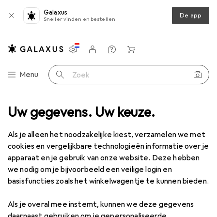
Galaxus
De app
Sneller vinden en bestellen
Instellingen
Klantenaccount
Produktvergelijking
Verlanglijstje
Winkelmandje
Categorie navigatie
Menu
Zoek op
s
Uw gegevens. Uw keuze.
Meetinstrument
Meter
Jbo Schroefdraadpluggenmeter
Als je alleen het noodzakelijke kiest, verzamelen we met
cookies en vergelijkbare technologieën informatie over je
6 afbeeldingen
apparaat en je gebruik van onze website. Deze hebben
we nodig om je bijvoorbeeld een veilige login en
EUR
81,87
basisfuncties zoals het winkelwagentje te kunnen bieden.
Jbo
Schroefdraadpluggenmeter
Als je overal mee instemt, kunnen we deze gegevens
Prijs in EUR inclusief BTW
daarnaast gebruiken om je gepersonaliseerde