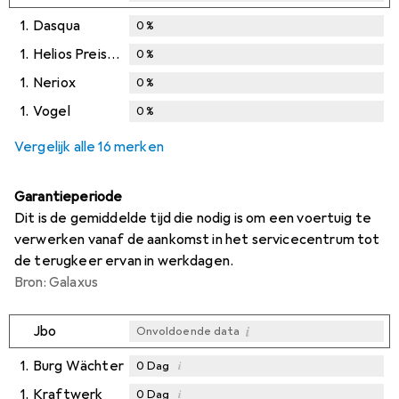
1.
Dasqua
0
%
1.
Helios Preisser
0
%
1.
Neriox
0
%
1.
Vogel
0
%
Vergelijk alle 16 merken
Garantieperiode
Dit is de gemiddelde tijd die nodig is om een voertuig te
verwerken vanaf de aankomst in het servicecentrum tot
de terugkeer ervan in werkdagen.
Bron: Galaxus
i
Jbo
Onvoldoende data
1.
Burg Wächter
i
0
Dag
1.
Kraftwerk
i
0
Dag