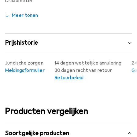
Draadmeter
professionals die de hoogste precisie in
schroefdraadcontrole nodig hebben.
Meer tonen
Prijshistorie
Juridische zorgen
14 dagen wettelijke annulering
24
Meldingsformulier
30 dagen recht van retour
Ga
Retourbeleid
Producten vergelijken
Soortgelijke producten