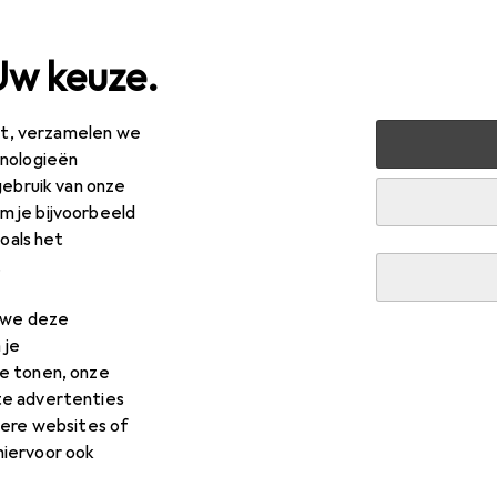
Uw keuze.
est, verzamelen we
ussen + Tuin
Machines + Werkplaats
Meetinstrument
hnologieën
gebruik van onze
 je bijvoorbeeld
zoals het
.
n we deze
 je
e tonen, onze
te advertenties
dere websites of
hiervoor ook