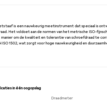
taaf is een nauwkeurig meetinstrument dat speciaal is ontwi
raad. Het voldoet aan de normen van het metrische ISO-fijnsc
manier om de kwaliteit en tolerantie van schroefdraad te con
N ISO 1502, wat zorgt voor hoge nauwkeurigheid en duurzaam
dgrensmeetstaaf robuust en geschikt voor professioneel gebruik
chinebouw en de productie-industrie die waarde hechten aan n
Voor schroefdraad groter dan M40 worden de goed- en afkeurz
 biedt bij het gebruik. De draadgrensmeetstaaf is een onmisbaa
oefdraadcontrole.
icaties in één oogopslag
Draadmeter