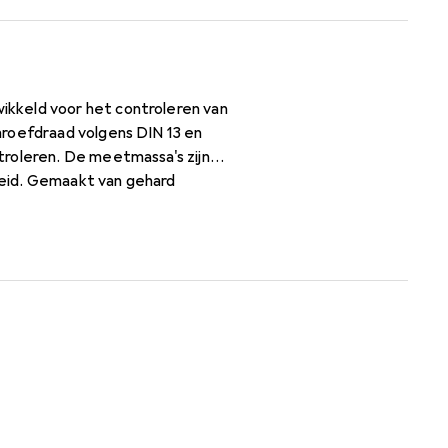
kkeld voor het controleren van
hroefdraad volgens DIN 13 en
troleren. De meetmassa's zijn
heid. Gemaakt van gehard
. Hij is ideaal voor
auwkeurige
ijde afzonderlijk geleverd,
r hulpmiddel voor iedereen die