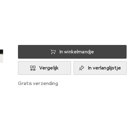
Levering tussen do, 13-8 en di, 18-8
Slechts 1 stuk op voorraad bij leverancier
In winkelmandje
Vergelijk
In verlanglijstje
gratis verzending