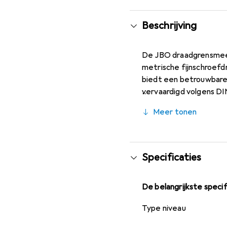
Beschrijving
De JBO draadgrensmeets
metrische fijnschroefd
biedt een betrouwbare 
vervaardigd volgens DI
meetstaal, is deze draa
Meer tonen
professionals in de ma
schroefdraadmetingen. 
wat extra flexibiliteit
werkzaam is in de schr
Specificaties
De belangrijkste specif
Type niveau