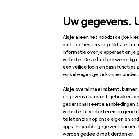
Zoek op
Uw gegevens. 
Als je alleen het noodzakelijke ki
Categorie navigatie
Productassortiment
Kl
Productassortiment
met cookies en vergelijkbare tec
informatie over je apparaat en je 
Klussen + Tuin
website. Deze hebben we nodig om
een veilige login en basisfuncties 
Machines +
winkelwagentje te kunnen bieden
Werkplaats
Als je overal mee instemt, kunne
Meetinstrument
gegevens daarnaast gebruiken om
Lengte
gepersonaliseerde aanbiedingen t
meetinstrument
website te verbeteren en gerich
te laten zien op onze eigen en an
Meetklok +
apps. Bepaalde gegevens kunnen 
micrometer
worden gedeeld met derden en