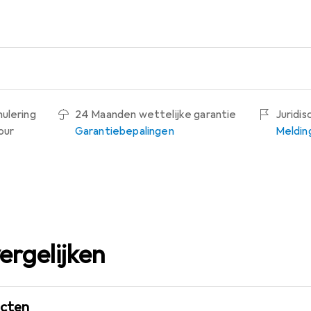
nulering
24 Maanden wettelijke garantie
Juridi
our
Garantiebepalingen
Meldin
ergelijken
ucten