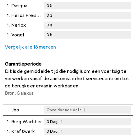
1.
Dasqua
0
%
1.
Helios Preisser
0
%
1.
Neriox
0
%
1.
Vogel
0
%
Vergelijk alle 16 merken
Garantieperiode
Dit is de gemiddelde tijd die nodig is om een voertuig te
verwerken vanaf de aankomst in het servicecentrum tot
de terugkeer ervan in werkdagen.
Bron: Galaxus
i
Jbo
Onvoldoende data
1.
Burg Wächter
i
0
Dag
1.
Kraftwerk
i
0
Dag