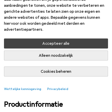
aanbiedingen te tonen, onze website te verbeteren en
Merk
Waarderingscijfers
gerichte advertenties te laten zien op onze eigen en
Meer van Jbo
andere websites of apps. Bepaalde gegevens kunnen
hiervoor ook worden gedeeld met derden en
advertentiepartners.
Levering tussen za, 15-8 en di, 18-8
Slechts 1 stuk op voorraad bij leverancier
Accepteer alle
In winkelmandje
Alleen noodzakelijk
Vergelijk
In verlanglijstje
Cookies beheren
gratis verzending
Wettelijke kennisgeving
Privacybeleid
Productinformatie