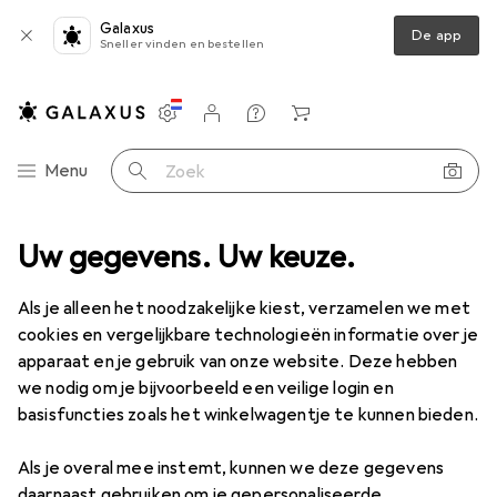
Galaxus
De app
Sneller vinden en bestellen
Instellingen
Klantenaccount
Produktvergelijking
Verlanglijstje
Winkelmandje
Categorie navigatie
Menu
Zoek op
s
Uw gegevens. Uw keuze.
Meetinstrument
Meter
Jbo Schroefdraadpluggenmeter
Als je alleen het noodzakelijke kiest, verzamelen we met
cookies en vergelijkbare technologieën informatie over je
1 Afbeelding
apparaat en je gebruik van onze website. Deze hebben
EUR
95,90
we nodig om je bijvoorbeeld een veilige login en
Jbo
Schroefdraadpluggenmeter
basisfuncties zoals het winkelwagentje te kunnen bieden.
Als je overal mee instemt, kunnen we deze gegevens
Prijs in EUR inclusief BTW
daarnaast gebruiken om je gepersonaliseerde