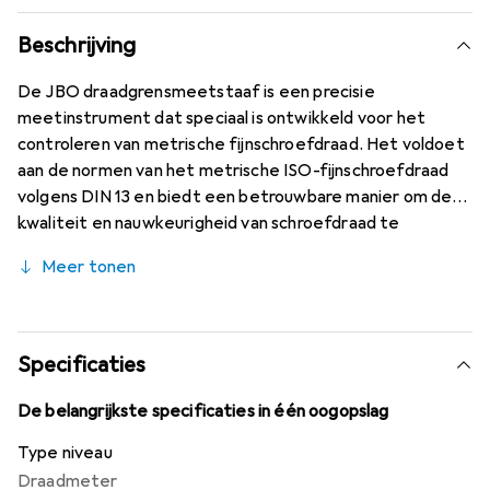
Beschrijving
De JBO draadgrensmeetstaaf is een precisie
meetinstrument dat speciaal is ontwikkeld voor het
controleren van metrische fijnschroefdraad. Het voldoet
aan de normen van het metrische ISO-fijnschroefdraad
volgens DIN 13 en biedt een betrouwbare manier om de
kwaliteit en nauwkeurigheid van schroefdraad te
controleren. De meetwaarden zijn vervaardigd volgens
Meer tonen
DIN ISO 1502, wat zorgt voor een hoge nauwkeurigheid
en duurzaamheid. De draadgrensmeetstaaf is gemaakt
van hoogwaardig meetstaal, waardoor hij bijzonder
robuust en bestand is tegen slijtage. Dit gereedschap is
Specificaties
ideaal voor professionals in de machinebouw- en
productie-industrie die waarde hechten aan nauwkeurige
De belangrijkste specificaties in één oogopslag
schroefdraadcontroles. Voor schroefdraad groter dan
Type niveau
M40 worden de goede en afkeurzijde afzonderlijk
Draadmeter
geleverd, wat extra flexibiliteit bij het gebruik biedt. De