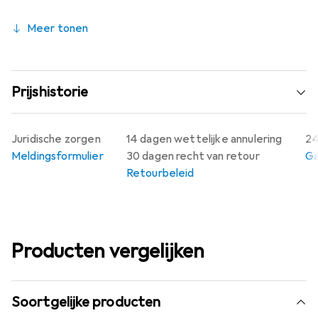
draadgrensmeetstaaf is een onmisbaar hulpmiddel voor
Meer tonen
iedereen die in de metaalbewerking werkzaam is en de
hoogste eisen stelt aan de kwaliteit van hun producten.
Prijshistorie
Juridische zorgen
14 dagen wettelijke annulering
24
Meldingsformulier
30 dagen recht van retour
Ga
Retourbeleid
Producten vergelijken
Soortgelijke producten