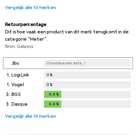
i
i
Onvoldoende data
Onvoldoende data
Vergelijk alle 16 merken
Retourpercentage
Dit is hoe vaak een product van dit merk terugkomt in de
categorie "Meter".
Bron: Galaxus
i
Jbo
Onvoldoende data
1.
LogiLink
0
%
1.
Vogel
0
%
3.
BGS
0,4
%
0,4
%
3.
Dasqua
0,4
%
0,4
%
Vergelijk alle 16 merken