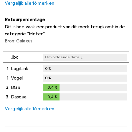
Vergelijk alle 16 merken
Retourpercentage
Dit is hoe vaak een product van dit merk terugkomt in de
categorie "Meter".
Bron: Galaxus
i
Jbo
Onvoldoende data
1.
LogiLink
0
%
1.
Vogel
0
%
3.
BGS
0,4
%
0,4
%
3.
Dasqua
0,4
%
0,4
%
Vergelijk alle 16 merken