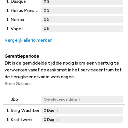
1.
Dasqua
0
%
1.
Helios Preisser
0
%
1.
Neriox
0
%
1.
Vogel
0
%
Vergelijk alle 16 merken
Garantieperiode
Dit is de gemiddelde tijd die nodig is om een voertuig te
verwerken vanaf de aankomst in het servicecentrum tot
de terugkeer ervan in werkdagen.
Bron: Galaxus
i
Jbo
Onvoldoende data
1.
Burg Wächter
i
0
Dag
1.
Kraftwerk
i
0
Dag
i
i
Onvoldoende data
Onvoldoende data