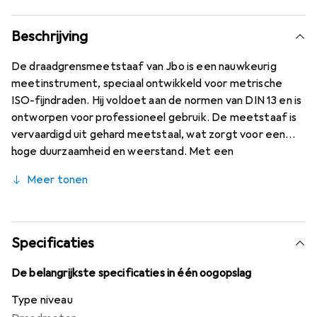
Beschrijving
De draadgrensmeetstaaf van Jbo is een nauwkeurig
meetinstrument, speciaal ontwikkeld voor metrische
ISO-fijndraden. Hij voldoet aan de normen van DIN 13 en is
ontworpen voor professioneel gebruik. De meetstaaf is
vervaardigd uit gehard meetstaal, wat zorgt voor een
hoge duurzaamheid en weerstand. Met een
tolerantiebereik van 6H maakt hij een exacte controle
Meer tonen
van schroefdraad mogelijk, om te verzekeren dat deze
aan de vereiste specificaties voldoen. De
draadgrensmeetstaaf is verkrijgbaar in de afmeting M24
x 1 mm en is ideaal voor kwaliteitscontrole in de productie
Specificaties
en machinebouw. Voor draden groter dan M40 worden de
goed- en afkeurzijde apart geleverd, wat een flexibele
De belangrijkste specificaties in één oogopslag
hantering mogelijk maakt. De meetstaaf is een onmisbaar
Type niveau
gereedschap voor professionals die de hoogste precisie in