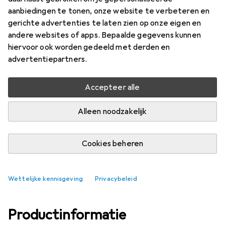
aanbiedingen te tonen, onze website te verbeteren en
Merk
Waarderingscijfers
gerichte advertenties te laten zien op onze eigen en
Meer van Jbo
andere websites of apps. Bepaalde gegevens kunnen
hiervoor ook worden gedeeld met derden en
advertentiepartners.
Levering tussen za, 15-8 en di, 18-8
Slechts 1 stuk op voorraad bij leverancier
Accepteer alle
In winkelmandje
Alleen noodzakelijk
Vergelijk
In verlanglijstje
Cookies beheren
gratis verzending
Wettelijke kennisgeving
Privacybeleid
Productinformatie