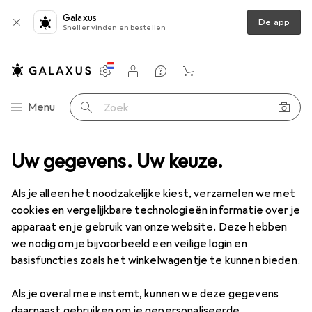
Galaxus
De app
Sneller vinden en bestellen
Instellingen
Klantenaccount
Produktvergelijking
Verlanglijstje
Winkelmandje
Categorie navigatie
Menu
Zoek op
s
Uw gegevens. Uw keuze.
Meetinstrument
Meter
Jbo Schroefdraadpluggenmeter
Als je alleen het noodzakelijke kiest, verzamelen we met
cookies en vergelijkbare technologieën informatie over je
4 afbeeldingen
apparaat en je gebruik van onze website. Deze hebben
we nodig om je bijvoorbeeld een veilige login en
EUR
116,27
basisfuncties zoals het winkelwagentje te kunnen bieden.
Jbo
Schroefdraadpluggenmeter
Als je overal mee instemt, kunnen we deze gegevens
Prijs in EUR inclusief BTW
daarnaast gebruiken om je gepersonaliseerde