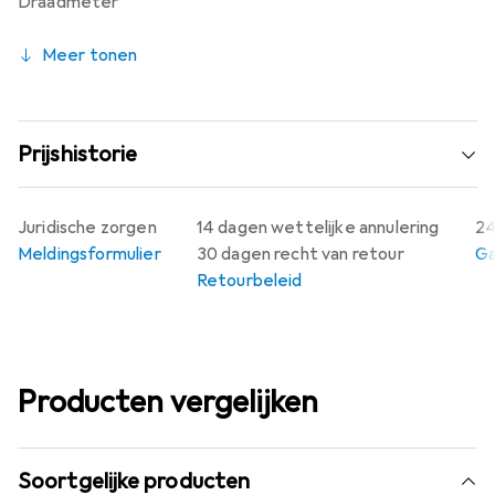
Draadmeter
draadinspectie vereisen.
Meer tonen
Prijshistorie
Juridische zorgen
14 dagen wettelijke annulering
24
Meldingsformulier
30 dagen recht van retour
Ga
Retourbeleid
Producten vergelijken
Soortgelijke producten