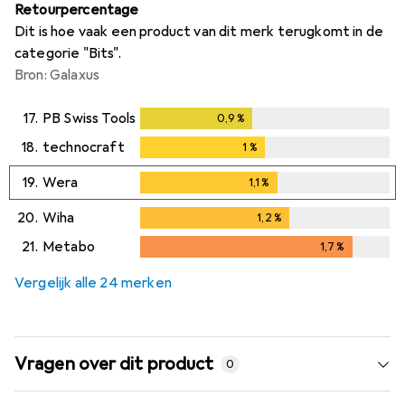
Retourpercentage
Dit is hoe vaak een product van dit merk terugkomt in de
categorie "Bits".
Bron: Galaxus
17.
PB Swiss Tools
0,9
%
0,9
%
18.
technocraft
1
%
1
%
19.
Wera
1,1
%
1,1
%
20.
Wiha
1,2
%
1,2
%
21.
Metabo
1,7
%
1,7
%
Vergelijk alle 24 merken
Vragen over dit product
0