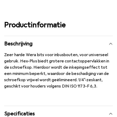
3/16
4 mm
4 mm, 4,0 mm, HEX 4, 4
5 mm, 5,0 mm, 5mm, 5
6 mm
6,0 mm, 6 mm, 6 mm, 6.000, 6,00 mm, 6.000,
7/64""
6,00 mm, 6.000
EUR
13,59
EUR
12,84
EUR
16,83
EUR
13,47
EUR
9,76
EUR
16,42
EUR
11,90
Productinformatie
Beschrijving
Zeer harde Wera bits voor inbusbouten, voor universeel
gebruik. Hex-Plus biedt grotere contactoppervlakken in
de schroefkop. Hierdoor wordt de inkepingseffect tot
een minimum beperkt, waardoor de beschadiging van de
schroefkop vrijwel wordt geëlimineerd. 1/4"-zeskant,
geschikt voor houders volgens DIN ISO 1173-F 6,3.
Specificaties