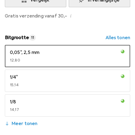
Vergelijk
In verlanglijstje
i
Gratis verzending vanaf 30,–
Bitgrootte
Alles tonen
11
0,05", 2,5 mm
EUR
12,80
1/4"
EUR
15,14
1/8
EUR
14,17
Meer tonen
2 mm
EUR
13,91