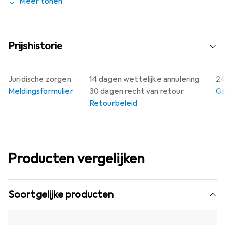
Meer tonen
Prijshistorie
Juridische zorgen
14 dagen wettelijke annulering
24
Meldingsformulier
30 dagen recht van retour
Ga
Retourbeleid
Producten vergelijken
Soortgelijke producten