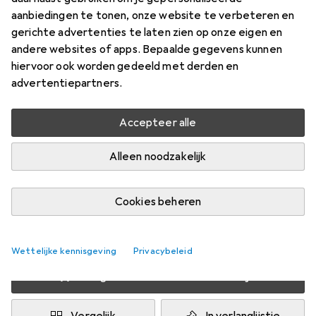
aanbiedingen te tonen, onze website te verbeteren en
Zeshoekig
gerichte advertenties te laten zien op onze eigen en
Prijs in EUR inclusief BTW
andere websites of apps. Bepaalde gegevens kunnen
hiervoor ook worden gedeeld met derden en
Waarderingscijfers
advertentiepartners.
2
Accepteer alle
Levering tussen do, 13-8 en vr, 14-8
Alleen noodzakelijk
Meer dan 10 stuk op voorraad bij leverancier
1 Koop
2 Koop
3 Koop
4 Koop
Cookies beheren
EUR
12,80
EUR
11,62
EUR
11,07
EUR
10,48
per eenheid
per eenheid
per eenheid
per eenheid
−
9
%
−
14
%
−
18
%
Wettelijke kennisgeving
Privacybeleid
Voeg 3 stuks toe aan winkelmandje