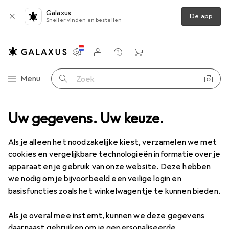
Galaxus
De app
Sneller vinden en bestellen
Instellingen
Klantenaccount
Produktvergelijking
Verlanglijstje
Winkelmandje
Categorie navigatie
Menu
Zoek op
Elektrowerkzeug
Uw gegevens. Uw keuze.
Boren + schroeven
Bits
Wera 840/4 bits
Als je alleen het noodzakelijke kiest, verzamelen we met
cookies en vergelijkbare technologieën informatie over je
6 afbeeldingen
apparaat en je gebruik van onze website. Deze hebben
we nodig om je bijvoorbeeld een veilige login en
KWANTUMKORTING
basisfuncties zoals het winkelwagentje te kunnen bieden.
EUR
11,07
Sla
EUR
5,19
Als je overal mee instemt, kunnen we deze gegevens
Wera
840/4 bits
daarnaast gebruiken om je gepersonaliseerde