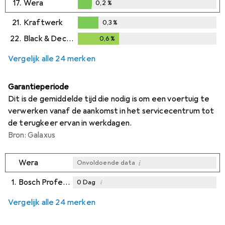
17.
Wera
0,2
%
0,2
%
21.
Kraftwerk
0,3
%
0,3
%
22.
Black & Decker
0,6
%
0,6
%
Vergelijk alle 24 merken
Garantieperiode
Dit is de gemiddelde tijd die nodig is om een voertuig te
verwerken vanaf de aankomst in het servicecentrum tot
de terugkeer ervan in werkdagen.
Bron: Galaxus
i
Wera
Onvoldoende data
1.
Bosch Professional Zubehör
i
0
Dag
i
i
i
Onvoldoende data
Onvoldoende data
Onvoldoende data
Vergelijk alle 24 merken