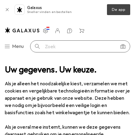
Galaxus
De app
Sneller vinden en bestellen
Instellingen
Klantenaccount
Produktvergelijking
Verlanglijstje
Winkelmandje
Categorie navigatie
Menu
Zoek op
ccessoires
Uw gegevens. Uw keuze.
Pechhulpmiddelen + veiligheid
Afbraak accessoires
Afbraak accessoires
Als je alleen het noodzakelijke kiest, verzamelen we met
cookies en vergelijkbare technologieën informatie over je
apparaat en je gebruik van onze website. Deze hebben
Producten
Forum
we nodig om je bijvoorbeeld een veilige login en
basisfuncties zoals het winkelwagentje te kunnen bieden.
Als je overal mee instemt, kunnen we deze gegevens
daarnaast gebruiken om je gepersonaliseerde