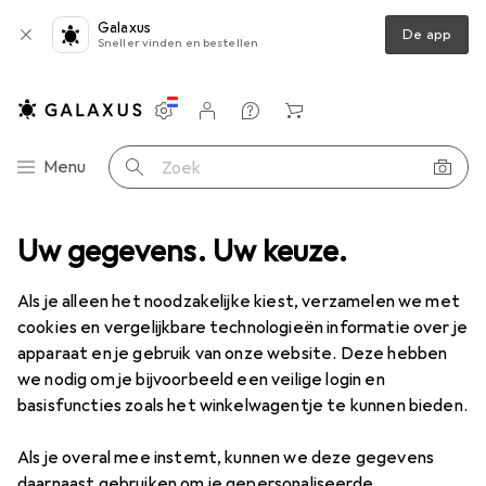
Galaxus
De app
Sneller vinden en bestellen
Instellingen
Klantenaccount
Produktvergelijking
Verlanglijstje
Winkelmandje
Categorie navigatie
Menu
Zoek op
Renoveren
Uw gegevens. Uw keuze.
Hardware
Bevestigingstechnologie
Klinknagels
Klinknagels
Als je alleen het noodzakelijke kiest, verzamelen we met
cookies en vergelijkbare technologieën informatie over je
apparaat en je gebruik van onze website. Deze hebben
Producten
Forum
we nodig om je bijvoorbeeld een veilige login en
basisfuncties zoals het winkelwagentje te kunnen bieden.
Als je overal mee instemt, kunnen we deze gegevens
daarnaast gebruiken om je gepersonaliseerde