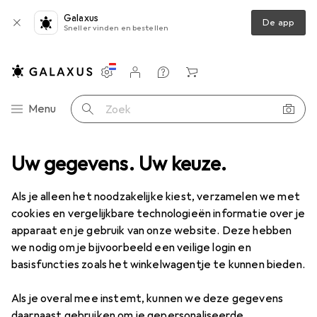
Galaxus
De app
Sneller vinden en bestellen
Instellingen
Klantenaccount
Produktvergelijking
Verlanglijstje
Winkelmandje
Categorie navigatie
Menu
Zoek op
Uw gegevens. Uw keuze.
Als je alleen het noodzakelijke kiest, verzamelen we met
cookies en vergelijkbare technologieën informatie over je
apparaat en je gebruik van onze website. Deze hebben
we nodig om je bijvoorbeeld een veilige login en
basisfuncties zoals het winkelwagentje te kunnen bieden.
Als je overal mee instemt, kunnen we deze gegevens
daarnaast gebruiken om je gepersonaliseerde