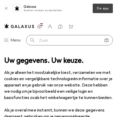
Galaxus
De app
Sneller vinden en bestellen
Instellingen
Klantenaccount
Produktvergelijking
Verlanglijstje
Winkelmandje
Categorie navigatie
Menu
Zoek op
Uw gegevens. Uw keuze.
Elektrische installatie
Elektronisch gereedschap
Zijsnijders
Zijsnijders
Als je alleen het noodzakelijke kiest, verzamelen we met
cookies en vergelijkbare technologieën informatie over je
apparaat en je gebruik van onze website. Deze hebben
Producten
Forum
we nodig om je bijvoorbeeld een veilige login en
basisfuncties zoals het winkelwagentje te kunnen bieden.
Als je overal mee instemt, kunnen we deze gegevens
daarnaast gebruiken om je gepersonaliseerde