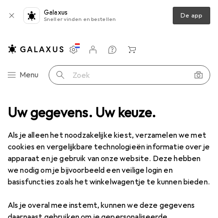
Galaxus
De app
Sneller vinden en bestellen
Instellingen
Klantenaccount
Produktvergelijking
Verlanglijstje
Winkelmandje
Categorie navigatie
Menu
Zoek op
ortiment
Uw gegevens. Uw keuze.
Speelgoed
Spellen + Puzzels
Puzzel Accessoires
Puzzel Accessoires
Als je alleen het noodzakelijke kiest, verzamelen we met
cookies en vergelijkbare technologieën informatie over je
apparaat en je gebruik van onze website. Deze hebben
Producten
Forum
we nodig om je bijvoorbeeld een veilige login en
basisfuncties zoals het winkelwagentje te kunnen bieden.
Als je overal mee instemt, kunnen we deze gegevens
daarnaast gebruiken om je gepersonaliseerde