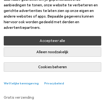
Analoog horloge, Chronograaf, 42 mm
aanbiedingen te tonen, onze website te verbeteren en
Prijs in EUR inclusief BTW
gerichte advertenties te laten zien op onze eigen en
andere websites of apps. Bepaalde gegevens kunnen
Waarderingscijfers
hiervoor ook worden gedeeld met derden en
advertentiepartners.
Accepteer alle
Levering tussen vr, 4-9 en vr, 11-9
5 stuk op voorraad bij leverancier
Alleen noodzakelijk
Laat me weten als dit product eerder beschikbaar is
Cookies beheren
In winkelmandje
Wettelijke kennisgeving
Privacybeleid
Vergelijk
In verlanglijstje
gratis verzending