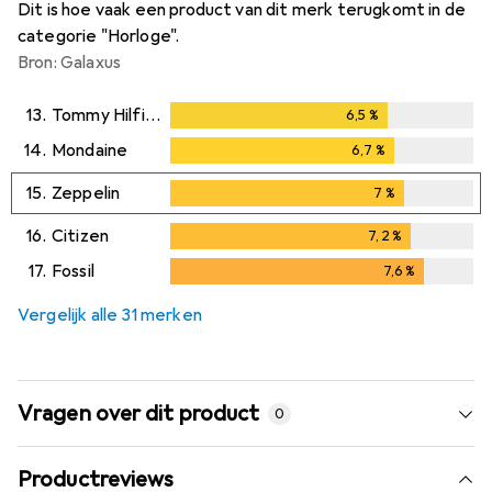
Dit is hoe vaak een product van dit merk terugkomt in de
categorie "Horloge".
Bron: Galaxus
13.
Tommy Hilfiger
6,5
%
6,5
%
14.
Mondaine
6,7
%
6,7
%
15.
Zeppelin
7
%
7
%
16.
Citizen
7,2
%
7,2
%
17.
Fossil
7,6
%
7,6
%
Vergelijk alle 31 merken
Vragen over dit product
0
Productreviews