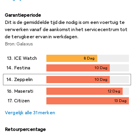
Garantieperiode
Dit is de gemiddelde tijd die nodig is om een voertuig te
verwerken vanaf de aankomst in het servicecentrum tot
de terugkeer ervan in werkdagen.
Bron: Galaxus
13.
ICE Watch
8
Dag
8
Dag
14.
Festina
10
Dag
10
Dag
14.
Zeppelin
10
Dag
10
Dag
16.
Maserati
12
Dag
12
Dag
17.
Citizen
13
Dag
13
Dag
Vergelijk alle 31 merken
Retourpercentage