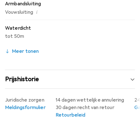
Armbandsluiting
i
Vouwsluiting
Waterdicht
tot 50m
Meer tonen
Prijshistorie
Juridische zorgen
14 dagen wettelijke annulering
24
Meldingsformulier
30 dagen recht van retour
Ga
Retourbeleid