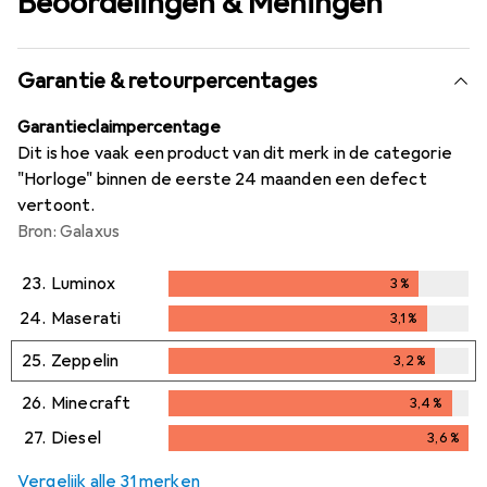
Beoordelingen & Meningen
Garantie & retourpercentages
Garantieclaimpercentage
Dit is hoe vaak een product van dit merk in de categorie
"Horloge" binnen de eerste 24 maanden een defect
vertoont.
Bron: Galaxus
23.
Luminox
3
%
3
%
24.
Maserati
3,1
%
3,1
%
25.
Zeppelin
3,2
%
3,2
%
26.
Minecraft
3,4
%
3,4
%
27.
Diesel
3,6
%
3,6
%
Vergelijk alle 31 merken