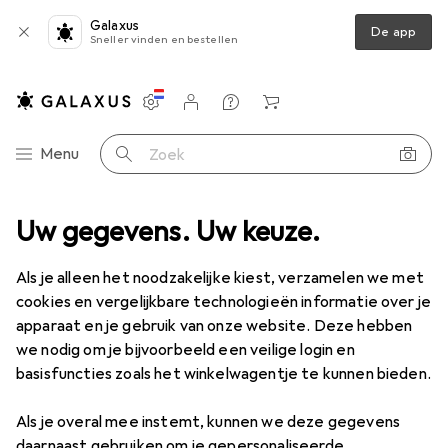
Galaxus
De app
Sneller vinden en bestellen
Instellingen
Klantenaccount
Produktvergelijking
Verlanglijstje
Winkelmandje
Categorie navigatie
Menu
Zoek op
raden
Uw gegevens. Uw keuze.
Horloge
Zeppelin 100 jaar 7690M-1 Quartz WYP horloge
Als je alleen het noodzakelijke kiest, verzamelen we met
cookies en vergelijkbare technologieën informatie over je
4 afbeeldingen
apparaat en je gebruik van onze website. Deze hebben
we nodig om je bijvoorbeeld een veilige login en
EUR
366,73
basisfuncties zoals het winkelwagentje te kunnen bieden.
Zeppelin
100 jaar 7690M-1 Quartz
WYP horloge
Als je overal mee instemt, kunnen we deze gegevens
daarnaast gebruiken om je gepersonaliseerde