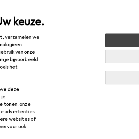
Uw keuze.
est, verzamelen we
ode
Kinderen
hnologieën
gebruik van onze
 je bijvoorbeeld
zoals het
.
n we deze
 je
e tonen, onze
te advertenties
dere websites of
hiervoor ook