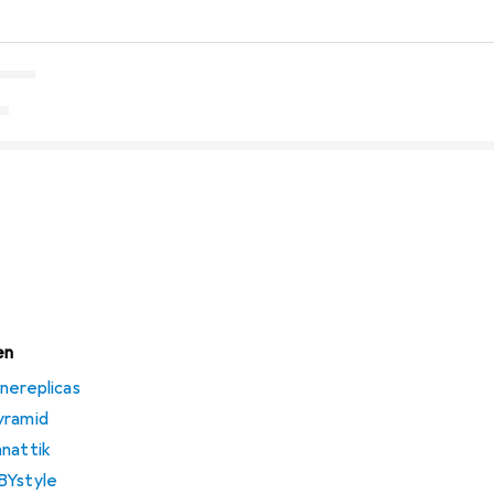
en
nereplicas
yramid
anattik
BYstyle