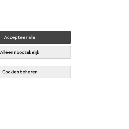
Instellingen
Klantenaccount
Produktvergelijking
Verlanglijstje
Winkelmandje
Inloggen
Accepteer alle
Alleen noodzakelijk
Cookies beheren