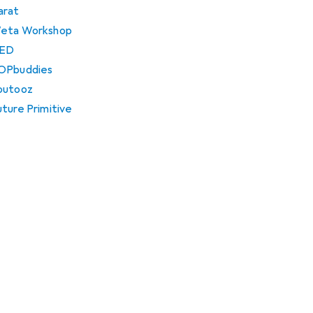
arat
Weta Workshop
GED
POPbuddies
Youtooz
uture Primitive