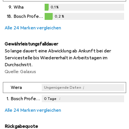
0,1
%
9.
Wiha
0,1
%
0,1
%
18.
Bosch Professional
0,2
%
0,2
%
Alle 24 Marken vergleichen
Gewährleistungsfalldauer
So lange dauert eine Abwicklung ab Ankunft bei der
Servicestelle bis Wiedererhalt in Arbeitstagen im
Durchschnitt.
Quelle: Galaxus
i
Wera
Ungenügende Daten
1.
Bosch Professional Zubehör
i
0
Tage
i
i
i
Ungenügende Daten
Ungenügende Daten
Ungenügende Daten
Alle 24 Marken vergleichen
Rückgabequote