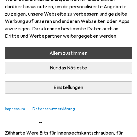
darüber hinaus nutzen, um dir personalisierte Angebote
Aktuell nicht lieferbar
zu zeigen, unsere Webseite zu verbessern und gezielte
Werbung auf unseren und anderen Webseiten oder Apps
Benachrichtigen, wenn lieferbar
anzuzeigen. Dazu können bestimmte Daten auch an
Dritte und Werbepartner weitergegeben werden.
Vergleichen
Merken
Allem zustimmen
i
Kostenloser Versand ab 30,–
Nur das Nötigste
Einstellungen
Produktinformationen
Impressum
Datenschutzerklärung
Beschreibung
Zähharte Wera Bits für Innensechskantschrauben, für