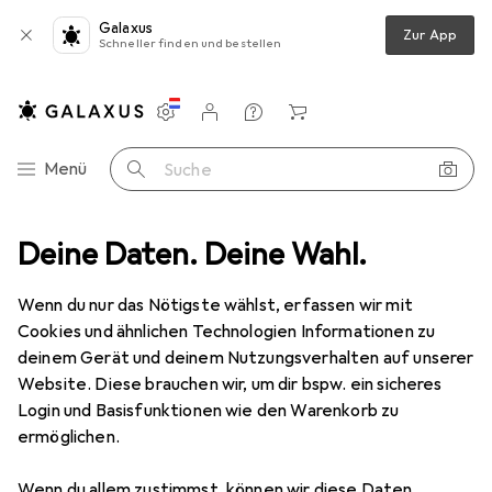
Galaxus
Zur App
Schneller finden und bestellen
Einstellungen
Kundenkonto
Vergleichslisten
Merklisten
Warenkorb
Navigation nach Kategorien
Menü
Suche
Elektrowerkzeug
Deine Daten. Deine Wahl.
Schrauben + Bohren
Bits
Wera 840/2 Bits
Wenn du nur das Nötigste wählst, erfassen wir mit
Cookies und ähnlichen Technologien Informationen zu
1 Bild
deinem Gerät und deinem Nutzungsverhalten auf unserer
Wera
840/2 Bits
Website. Diese brauchen wir, um dir bspw. ein sicheres
Login und Basisfunktionen wie den Warenkorb zu
ermöglichen.
Bewertungen
Wenn du allem zustimmst, können wir diese Daten