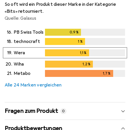
So oft wird ein Produkt dieser Marke in der Kategorie
«Bits» retourniert.
Quelle: Galaxus
16.
PB Swiss Tools
0,9
%
0,9
%
18.
technocraft
1
%
1
%
19.
Wera
1,1
%
1,1
%
20.
Wiha
1,2
%
1,2
%
21.
Metabo
1,7
%
1,7
%
Alle 24 Marken vergleichen
Fragen zum Produkt
0
Produktbewertungen