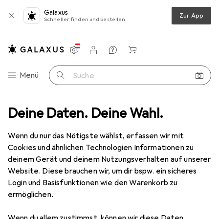
Galaxus
Zur App
Schneller finden und bestellen
Einstellungen
Kundenkonto
Vergleichslisten
Merklisten
Warenkorb
Navigation nach Kategorien
Menü
Suche
Werkzeug + Werkstatt
Deine Daten. Deine Wahl.
Elektrowerkzeug
Sägen + Schneiden
Sägen + Schneiden
Wenn du nur das Nötigste wählst, erfassen wir mit
Cookies und ähnlichen Technologien Informationen zu
deinem Gerät und deinem Nutzungsverhalten auf unserer
Entdecken
Forum
Website. Diese brauchen wir, um dir bspw. ein sicheres
Login und Basisfunktionen wie den Warenkorb zu
Bestseller
ermöglichen.
Wenn du allem zustimmst, können wir diese Daten