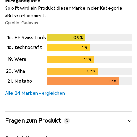
Rückgabequote
So oft wird ein Produkt dieser Marke in der Kategorie
«Bits» retourniert.
Quelle: Galaxus
16.
PB Swiss Tools
0,9
%
0,9
%
18.
technocraft
1
%
1
%
19.
Wera
1,1
%
1,1
%
20.
Wiha
1,2
%
1,2
%
21.
Metabo
1,7
%
1,7
%
Alle 24 Marken vergleichen
Fragen zum Produkt
0