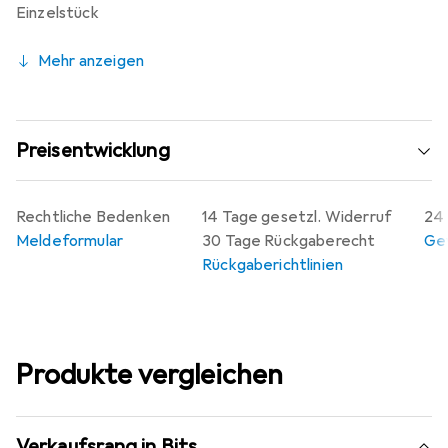
Einzelstück
Mehr anzeigen
Preisentwicklung
Rechtliche Bedenken
14 Tage gesetzl. Widerruf
24 
Meldeformular
30 Tage Rückgaberecht
Gew
Rückgaberichtlinien
Produkte vergleichen
Verkaufsrang in Bits