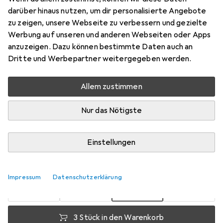
darüber hinaus nutzen, um dir personalisierte Angebote
Innenvierkant
zu zeigen, unsere Webseite zu verbessern und gezielte
Preis in EUR inkl. MwSt.
Werbung auf unseren und anderen Webseiten oder Apps
anzuzeigen. Dazu können bestimmte Daten auch an
Bewertungen
Dritte und Werbepartner weitergegeben werden.
Allem zustimmen
Zwischen Mi, 26-8 und Sa, 29-8 geliefert
Nur das Nötigste
Mehr als 10 Stück an Lager beim Lieferanten
Benachrichtigen, wenn schneller verfügbar
Einstellungen
1 Stück
2 Stück
3 Stück
4 Stück
EUR
15,05
EUR
13,59
EUR
12,91
EUR
12,18
Impressum
Datenschutzerklärung
pro Stück
pro Stück
pro Stück
pro Stück
−
10
%
−
14
%
−
19
%
3 Stück in den Warenkorb