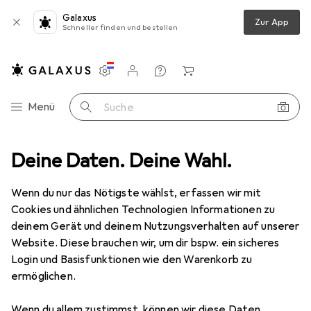
Galaxus
Zur App
Schneller finden und bestellen
Einstellungen
Kundenkonto
Vergleichslisten
Merklisten
Warenkorb
Navigation nach Kategorien
Menü
Suche
rkzeug
Deine Daten. Deine Wahl.
Schrauben + Bohren
Bits
Wera 868/4 V # 3 x 89 mm
Wenn du nur das Nötigste wählst, erfassen wir mit
Cookies und ähnlichen Technologien Informationen zu
5 Bilder
deinem Gerät und deinem Nutzungsverhalten auf unserer
Website. Diese brauchen wir, um dir bspw. ein sicheres
MENGENRABATT
Login und Basisfunktionen wie den Warenkorb zu
ermöglichen.
EUR
12,91
Spare
EUR
6,42
Wera
868/4 V # 3 x 89 mm
Wenn du allem zustimmst, können wir diese Daten