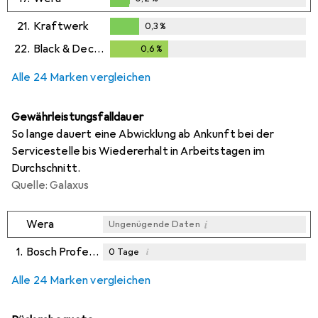
0,2
%
21.
Kraftwerk
0,3
%
0,3
%
22.
Black & Decker
0,6
%
0,6
%
Alle 24 Marken vergleichen
Gewährleistungsfalldauer
So lange dauert eine Abwicklung ab Ankunft bei der
Servicestelle bis Wiedererhalt in Arbeitstagen im
Durchschnitt.
Quelle: Galaxus
i
Wera
Ungenügende Daten
1.
Bosch Professional Zubehör
i
0
Tage
i
i
i
Ungenügende Daten
Ungenügende Daten
Ungenügende Daten
Alle 24 Marken vergleichen