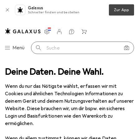
Galaxus
Zur App
Schneller finden und bestellen
Einstellungen
Kundenkonto
Vergleichslisten
Merklisten
Warenkorb
Navigation nach Kategorien
Menü
Suche
att
Deine Daten. Deine Wahl.
Handwerkzeug
Schraubwerkzeuge
Schraubenschlüssel
Schraubenschlüssel
Wenn du nur das Nötigste wählst, erfassen wir mit
Cookies und ähnlichen Technologien Informationen zu
deinem Gerät und deinem Nutzungsverhalten auf unserer
Produkte
Forum
Website. Diese brauchen wir, um dir bspw. ein sicheres
Login und Basisfunktionen wie den Warenkorb zu
ermöglichen.
Wenn du allem zustimmst, können wir diese Daten