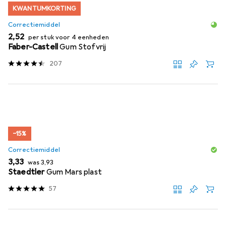
KWANTUMKORTING
Correctiemiddel
EUR
2,52
per stuk voor 4 eenheden
Faber-Castell
Gum Stofvrij
207
−15%
Correctiemiddel
EUR
EUR
3,33
was
3,93
Staedtler
Gum Mars plast
57