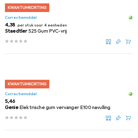
KWANTUMKORTING
Correctiemiddel
EUR
4,38
per stuk voor 4 eenheden
Staedtler
525 Gum PVC-vrij
KWANTUMKORTING
Correctiemiddel
EUR
5,46
Genie
Elektrische gum vervanger E100 navulling