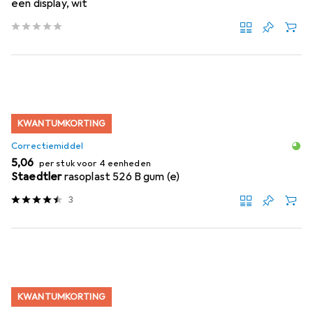
een display, wit
KWANTUMKORTING
Correctiemiddel
EUR
5,06
per stuk voor 4 eenheden
Staedtler
rasoplast 526 B gum (e)
3
KWANTUMKORTING