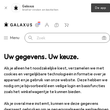
Galaxus
De app
Sneller vinden en bestellen
Instellingen
Klantenaccount
Produktvergelijking
Verlanglijstje
Winkelmandje
Categorie navigatie
Menu
Zoek op
nutselhulpmiddelen
Uw gegevens. Uw keuze.
Potlood
Pica Potloodetui
Accessoires
Als je alleen het noodzakelijke kiest, verzamelen we met
cookies en vergelijkbare technologieën informatie over je
apparaat en je gebruik van onze website. Deze hebben we
nodig om je bijvoorbeeld een veilige login en basisfuncties
zoals het winkelwagentje te kunnen bieden.
Als je overal mee instemt, kunnen we deze gegevens
daarnaast gebruiken om je gepersonaliseerde aanbiedingen