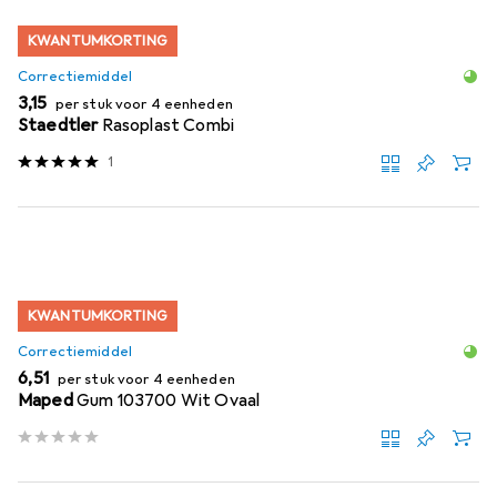
KWANTUMKORTING
Correctiemiddel
EUR
3,15
per stuk voor 4 eenheden
Staedtler
Rasoplast Combi
1
KWANTUMKORTING
Correctiemiddel
EUR
6,51
per stuk voor 4 eenheden
Maped
Gum 103700 Wit Ovaal