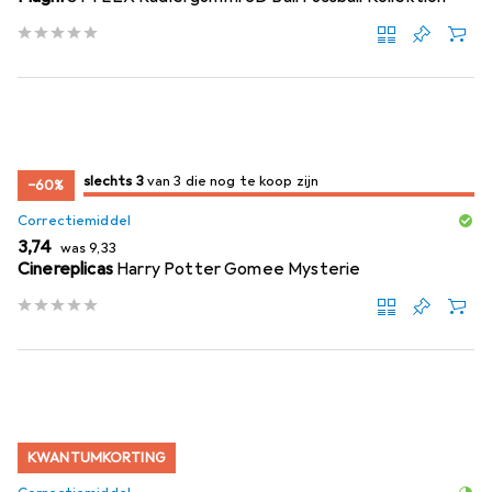
3
3
slechts 3
/ 3
/ 3 te koop zijn
van 3 die nog te koop zijn
−60%
Correctiemiddel
EUR
EUR
3,74
was
9,33
Cinereplicas
Harry Potter Gomee Mysterie
KWANTUMKORTING