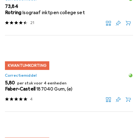
EUR
73,84
Rotring
Isograaf inktpen college set
21
KWANTUMKORTING
Correctiemiddel
EUR
5,80
per stuk voor 4 eenheden
Faber-Castell
187040 Gum, (e)
4