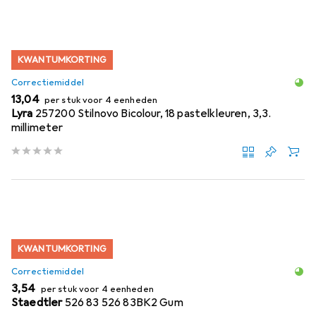
KWANTUMKORTING
Correctiemiddel
EUR
13,04
per stuk voor 4 eenheden
Lyra
257200 Stilnovo Bicolour, 18 pastelkleuren, 3,3.
millimeter
KWANTUMKORTING
Correctiemiddel
EUR
3,54
per stuk voor 4 eenheden
Staedtler
526 83 526 83BK2 Gum