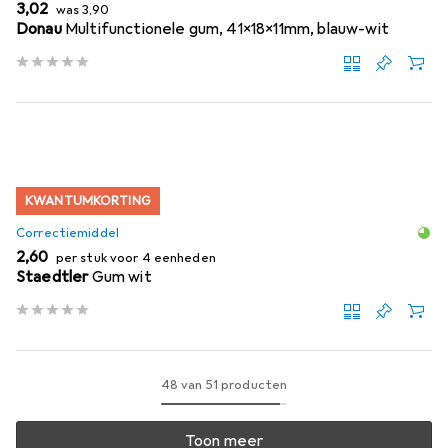
EUR
EUR
3,02
was
3,90
Donau
Multifunctionele gum, 41x18x11mm, blauw-wit
KWANTUMKORTING
Correctiemiddel
EUR
2,60
per stuk voor 4 eenheden
Staedtler
Gum wit
48 van 51 producten
Toon meer