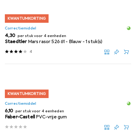
KWANTUMKORTING
Correctiemiddel
EUR
4,30
per stuk voor 4 eenheden
Staedtler
Mars rasor 526 61 - Blauw - 1 stuk(s)
4
KWANTUMKORTING
Correctiemiddel
EUR
6,10
per stuk voor 4 eenheden
Faber-Castell
PVC-vrije gum