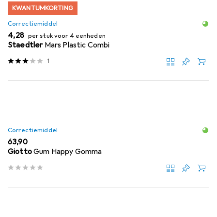
KWANTUMKORTING
Correctiemiddel
EUR
4,28
per stuk voor 4 eenheden
Staedtler
Mars Plastic Combi
1
Correctiemiddel
EUR
63,90
Giotto
Gum Happy Gomma