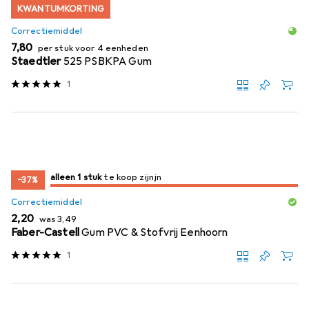
KWANTUMKORTING
Correctiemiddel
EUR
7,80
per stuk voor 4 eenheden
Staedtler
525 PSBKPA Gum
1
slechts 1 item
alleen 1 stuk
te koop zijn
te koop zijn
−37%
Correctiemiddel
EUR
EUR
2,20
was
3,49
Faber-Castell
Gum PVC & Stofvrij Eenhoorn
1