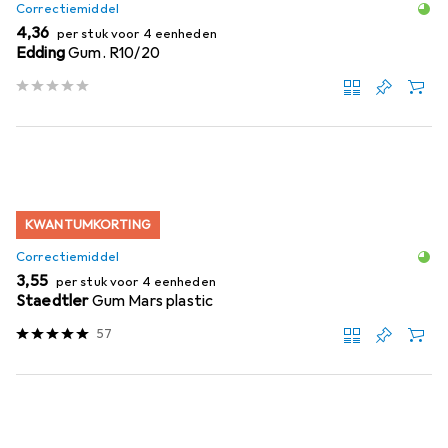
Correctiemiddel
EUR
4,36
per stuk voor 4 eenheden
Edding
Gum. R10/20
KWANTUMKORTING
Correctiemiddel
EUR
3,55
per stuk voor 4 eenheden
Staedtler
Gum Mars plastic
57