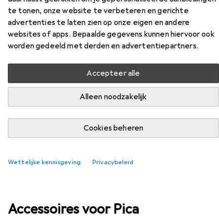
te tonen, onze website te verbeteren en gerichte
advertenties te laten zien op onze eigen en andere
EUR
13,61
per stuk voor 4 eenheden
websites of apps. Bepaalde gegevens kunnen hiervoor ook
Pica
Potloodetui
worden gedeeld met derden en advertentiepartners.
2x
Accepteer alle
Alleen noodzakelijk
Cookies beheren
Wettelijke kennisgeving
Privacybeleid
Accessoires voor Pica