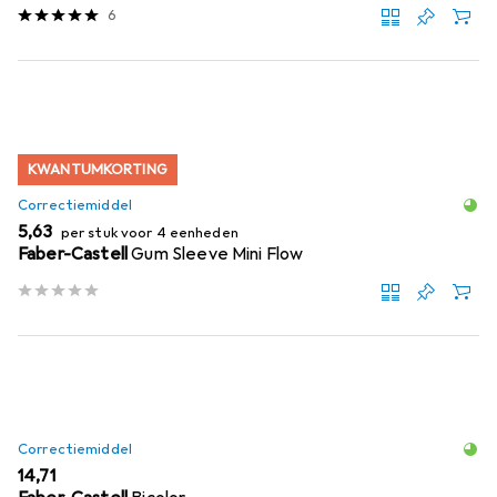
6
KWANTUMKORTING
Correctiemiddel
EUR
5,63
per stuk voor 4 eenheden
Faber-Castell
Gum Sleeve Mini Flow
Correctiemiddel
EUR
14,71