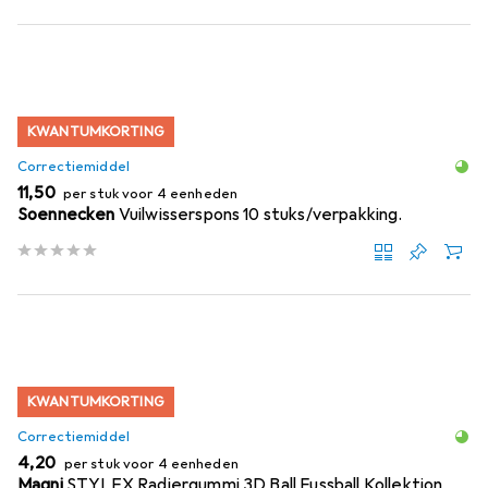
KWANTUMKORTING
Correctiemiddel
EUR
11,50
per stuk voor 4 eenheden
Soennecken
Vuilwisserspons 10 stuks/verpakking.
KWANTUMKORTING
Correctiemiddel
EUR
4,20
per stuk voor 4 eenheden
Magni
STYLEX Radiergummi 3D Ball Fussball Kollektion