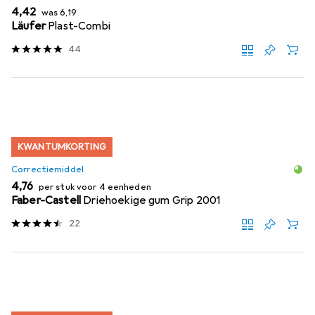
EUR
EUR
4,42
was
6,19
Läufer
Plast-Combi
44
KWANTUMKORTING
Correctiemiddel
EUR
4,76
per stuk voor 4 eenheden
Faber-Castell
Driehoekige gum Grip 2001
22