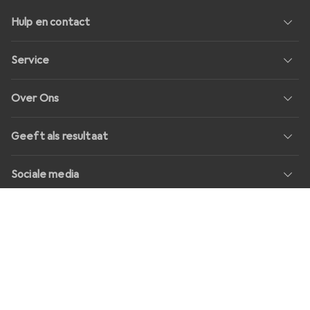
Hulp en contact
Service
Over Ons
Geeft als resultaat
Sociale media
Banen
Prijzen
Alle prijzen in EUR incl. BTW, plus
transportkosten
voor
bestellingen onder
30,–
Shop Version