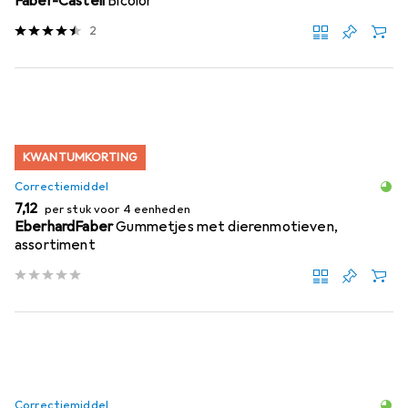
Faber-Castell
Bicolor
2
KWANTUMKORTING
Correctiemiddel
EUR
7,12
per stuk voor 4 eenheden
EberhardFaber
Gummetjes met dierenmotieven,
assortiment
Correctiemiddel