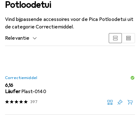
Potloodetui
Vind bijpassende accessoires voor de Pica Potloodetui uit
de categorie Correctiemiddel.
Relevantie
Productlijst
Correctiemiddel
EUR
6,16
Läufer
Plast-0140
397