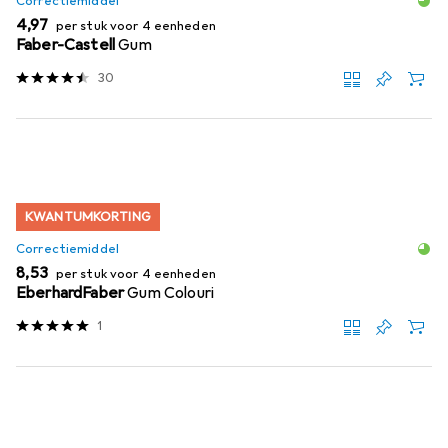
Correctiemiddel
EUR
4,97
per stuk voor 4 eenheden
Faber-Castell
Gum
30
KWANTUMKORTING
Correctiemiddel
EUR
8,53
per stuk voor 4 eenheden
EberhardFaber
Gum Colouri
1