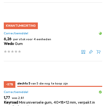
KWANTUMKORTING
Correctiemiddel
EUR
6,26
per stuk voor 4 eenheden
Wedo
Gum
5
5
slechts 5
/ 5
/ 5 te koop zijn
van 5 die nog te koop zijn
−37%
Correctiemiddel
EUR
EUR
1,77
was
2,81
Keyroad
Mini universele gum, 40x18x12 mm, verpakt in