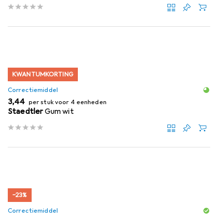
KWANTUMKORTING
Correctiemiddel
EUR
3,44
per stuk voor 4 eenheden
Staedtler
Gum wit
−23%
Correctiemiddel