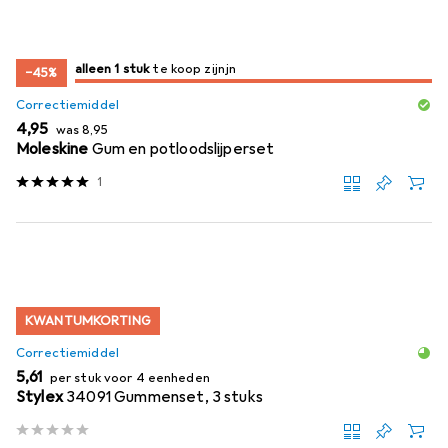
slechts 1 item
alleen 1 stuk
te koop zijn
te koop zijn
−45%
Correctiemiddel
EUR
EUR
4,95
was
8,95
Moleskine
Gum en potloodslijperset
1
KWANTUMKORTING
Correctiemiddel
EUR
5,61
per stuk voor 4 eenheden
Stylex
34091 Gummenset, 3 stuks