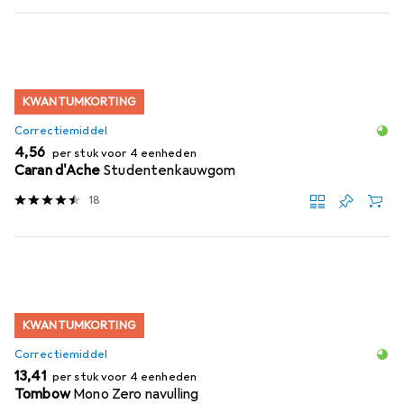
KWANTUMKORTING
Correctiemiddel
EUR
4,56
per stuk voor 4 eenheden
Caran d'Ache
Studentenkauwgom
18
KWANTUMKORTING
Correctiemiddel
EUR
13,41
per stuk voor 4 eenheden
Tombow
Mono Zero navulling