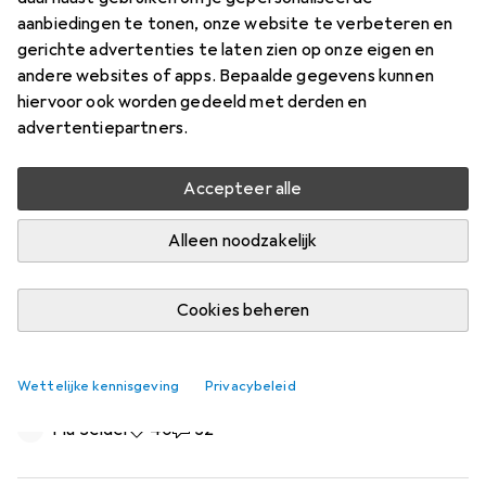
aanbiedingen te tonen, onze website te verbeteren en
gerichte advertenties te laten zien op onze eigen en
andere websites of apps. Bepaalde gegevens kunnen
hiervoor ook worden gedeeld met derden en
advertentiepartners.
Accepteer alle
Alleen noodzakelijk
Cookies beheren
AD bezoekt Bill Kaulitz - en laat de
mooiste woontrend van dit moment
zien
Wettelijke kennisgeving
Privacybeleid
Pia Seidel
40 Likes
40
32 Reacties
32