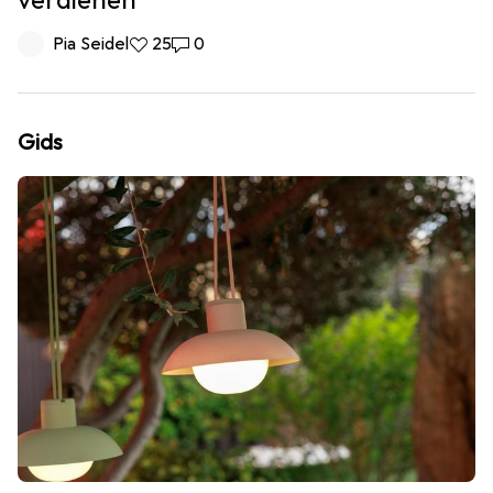
verdienen
Pia Seidel
25 Likes
25
0 Reacties
0
Gids