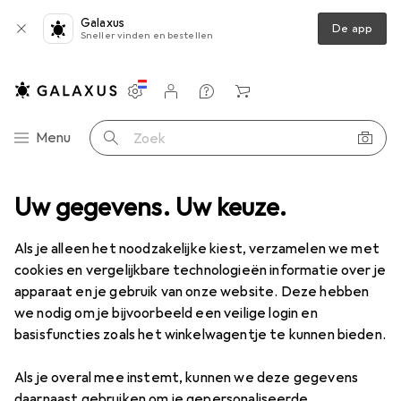
Galaxus
De app
Sneller vinden en bestellen
Instellingen
Klantenaccount
Produktvergelijking
Verlanglijstje
Winkelmandje
Categorie navigatie
Menu
Zoek op
ssortiment
Uw gegevens. Uw keuze.
Kantoor + Papierwaren
Knutselen
Bloemisterij
Bloemisterij
Als je alleen het noodzakelijke kiest, verzamelen we met
cookies en vergelijkbare technologieën informatie over je
apparaat en je gebruik van onze website. Deze hebben
Ontdek
Forum
we nodig om je bijvoorbeeld een veilige login en
basisfuncties zoals het winkelwagentje te kunnen bieden.
Nieuws en trends
Als je overal mee instemt, kunnen we deze gegevens
daarnaast gebruiken om je gepersonaliseerde