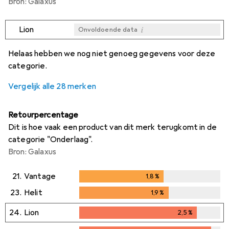
Bron: Galaxus
i
Lion
Onvoldoende data
i
i
i
i
Onvoldoende data
Onvoldoende data
Onvoldoende data
Onvoldoende data
Helaas hebben we nog niet genoeg gegevens voor deze
categorie.
Vergelijk alle 28 merken
Retourpercentage
Dit is hoe vaak een product van dit merk terugkomt in de
categorie "Onderlaag".
Bron: Galaxus
21.
Vantage
1,8
%
1,8
%
23.
Helit
1,9
%
1,9
%
24.
Lion
2,5
%
2,5
%