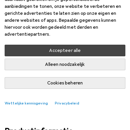
Prijs in EUR inclusief BTW
aanbiedingen te tonen, onze website te verbeteren en
gerichte advertenties te laten zien op onze eigen en
Merk
Waarderingscijfers
andere websites of apps. Bepaalde gegevens kunnen
Meer van Lion
3
hiervoor ook worden gedeeld met derden en
advertentiepartners.
Levering tussen di, 18-8 en do, 20-8
Accepteer alle
Meer dan 10 stuk op voorraad bij leverancier
Alleen noodzakelijk
In winkelmandje
Cookies beheren
Vergelijk
In verlanglijstje
gratis verzending
Wettelijke kennisgeving
Privacybeleid