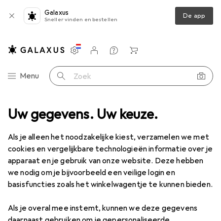
Galaxus
De app
Sneller vinden en bestellen
Instellingen
Klantenaccount
Produktvergelijking
Verlanglijstje
Winkelmandje
Categorie navigatie
Menu
Zoek op
len
Uw gegevens. Uw keuze.
Knutselhulpmiddelen
Onderlaag
Lion JUNIOR - Snijmat
Als je alleen het noodzakelijke kiest, verzamelen we met
cookies en vergelijkbare technologieën informatie over je
4 afbeeldingen
apparaat en je gebruik van onze website. Deze hebben
we nodig om je bijvoorbeeld een veilige login en
EUR
36,90
basisfuncties zoals het winkelwagentje te kunnen bieden.
Lion
JUNIOR - Snijmat
45 x 30 cm
Als je overal mee instemt, kunnen we deze gegevens
daarnaast gebruiken om je gepersonaliseerde