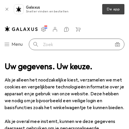
Galaxus
De app
Sneller vinden en bestellen
Instellingen
Klantenaccount
Produktvergelijking
Verlanglijstje
Winkelmandje
Categorie navigatie
Menu
Zoek op
sortiment
Uw gegevens. Uw keuze.
Erotiek
Sex Toys
Accessoires Liefdesspeelgoed
Accessoires Liefdesspeelgoed
Als je alleen het noodzakelijke kiest, verzamelen we met
cookies en vergelijkbare technologieën informatie over je
apparaat en je gebruik van onze website. Deze hebben
Producten
Forum
we nodig om je bijvoorbeeld een veilige login en
basisfuncties zoals het winkelwagentje te kunnen bieden.
Als je overal mee instemt, kunnen we deze gegevens
daarnaast gebruiken om je gepersonaliseerde