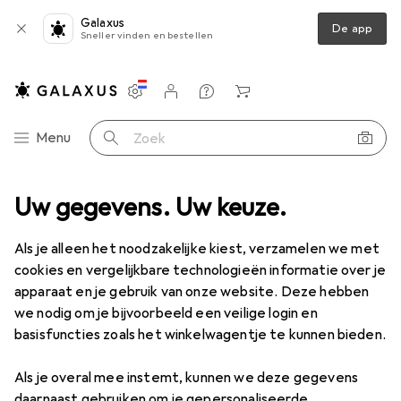
Galaxus
De app
Sneller vinden en bestellen
Instellingen
Klantenaccount
Produktvergelijking
Verlanglijstje
Winkelmandje
Categorie navigatie
Menu
Zoek op
Uw gegevens. Uw keuze.
Productassortiment
Erotiek
Condooms + gels
Condooms + gels
Als je alleen het noodzakelijke kiest, verzamelen we met
cookies en vergelijkbare technologieën informatie over je
apparaat en je gebruik van onze website. Deze hebben
Ontdek
Forum
we nodig om je bijvoorbeeld een veilige login en
basisfuncties zoals het winkelwagentje te kunnen bieden.
Bestseller
Als je overal mee instemt, kunnen we deze gegevens
daarnaast gebruiken om je gepersonaliseerde