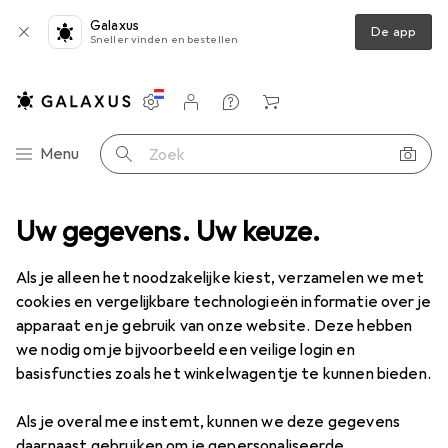
Galaxus
De app
Sneller vinden en bestellen
Instellingen
Klantenaccount
Produktvergelijking
Verlanglijstje
Winkelmandje
Categorie navigatie
Menu
Zoek op
ductassortiment
Uw gegevens. Uw keuze.
Erotiek
Condooms + gels
Smeermiddelen
Smeermiddelen
Als je alleen het noodzakelijke kiest, verzamelen we met
cookies en vergelijkbare technologieën informatie over je
apparaat en je gebruik van onze website. Deze hebben
Producten
Forum
we nodig om je bijvoorbeeld een veilige login en
basisfuncties zoals het winkelwagentje te kunnen bieden.
Als je overal mee instemt, kunnen we deze gegevens
daarnaast gebruiken om je gepersonaliseerde