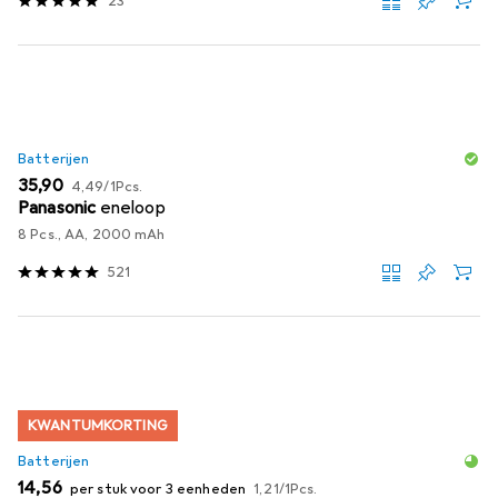
23
Batterijen
EUR
EUR
35,90
4,49
/
1Pcs.
Panasonic
eneloop
8 Pcs., AA, 2000 mAh
521
KWANTUMKORTING
Batterijen
EUR
EUR
14,56
per stuk voor 3 eenheden
1,21
/
1Pcs.