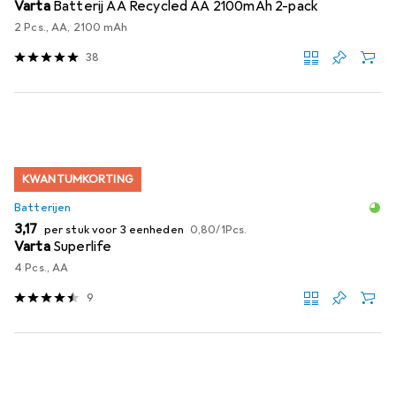
Varta
Batterij AA Recycled AA 2100mAh 2-pack
2 Pcs., AA, 2100 mAh
38
KWANTUMKORTING
Batterijen
EUR
EUR
3,17
per stuk voor 3 eenheden
0,80
/
1Pcs.
Varta
Superlife
4 Pcs., AA
9