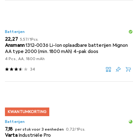
Batterijen
EUR
EUR
22,27
5,57
/
1Pcs.
Ansmann
1312-0036 Li-Ion oplaadbare batterijen Mignon
AA type 2000 (min. 1800 mAh) 4-pak doos
4 Pcs., AA, 1800 mAh
34
KWANTUMKORTING
Batterijen
EUR
EUR
7,18
per stuk voor 3 eenheden
0,72
/
1Pcs.
Varta
Industriële Pro