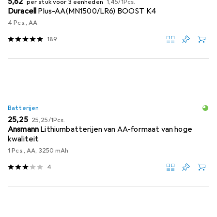
EUR
5,82
per stuk voor 3 eenheden
1,45
/
1Pcs.
Duracell
Plus-AA(MN1500/LR6) BOOST K4
4 Pcs., AA
189
Batterijen
EUR
EUR
25,25
25,25
/
1Pcs.
Ansmann
Lithiumbatterijen van AA-formaat van hoge
kwaliteit
1 Pcs., AA, 3250 mAh
4