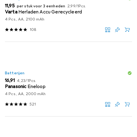
EUR
EUR
11,95
per stuk voor 3 eenheden
2,99
/
1Pcs.
Varta
Herladen Accu Gerecycleerd
4 Pcs., AA, 2100 mAh
108
Batterijen
EUR
EUR
16,91
4,23
/
1Pcs.
Panasonic
Eneloop
4 Pcs., AA, 2000 mAh
521