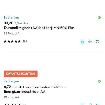
Batterijen
EUR
EUR
33,90
1,06
/
1Pcs.
Duracell
Mignon (AA) batterij MN1500 Plus
32 Pcs., AA
189
KWANTUMKORTING
Batterijen
EUR
EUR
6,72
per stuk voor 3 eenheden
0,68
/
1Pcs.
Energizer
Industrieel AA
10 Pcs., AA