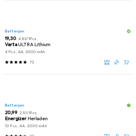
Batterijen
EUR
EUR
19,30
4,83
/
1Pcs.
Varta
ULTRA Lithium
4 Pcs., AA, 3000 mAh
73
Batterijen
EUR
EUR
20,99
2,10
/
1Pcs.
Energizer
Herladen
10 Pcs., AA, 2000 mAh