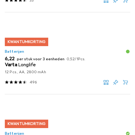
33
KWANTUMKORTING
Batterijen
EUR
EUR
6,22
per stuk voor 3 eenheden
0,52
/
1Pcs.
Varta
Longlife
12 Pcs., AA, 2800 mAh
496
KWANTUMKORTING
Batterijen