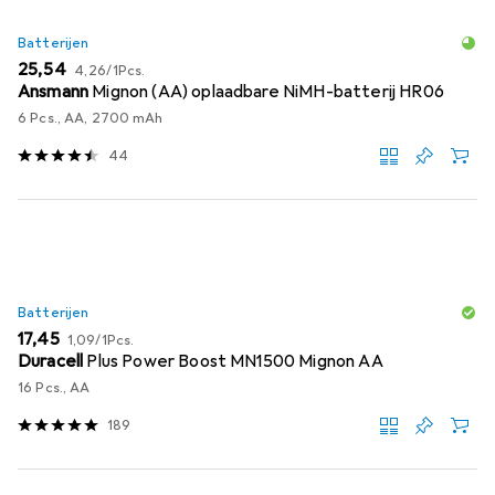
Batterijen
EUR
EUR
25,54
4,26
/
1Pcs.
Ansmann
Mignon (AA) oplaadbare NiMH-batterij HR06
6 Pcs., AA, 2700 mAh
44
Batterijen
EUR
EUR
17,45
1,09
/
1Pcs.
Duracell
Plus Power Boost MN1500 Mignon AA
16 Pcs., AA
189