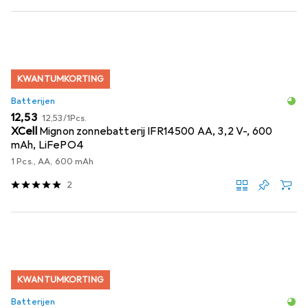
KWANTUMKORTING
Batterijen
EUR
EUR
12,53
12,53
/
1Pcs.
XCell
Mignon zonnebatterij IFR14500 AA, 3,2 V-, 600
mAh, LiFePO4
1 Pcs., AA, 600 mAh
2
KWANTUMKORTING
Batterijen