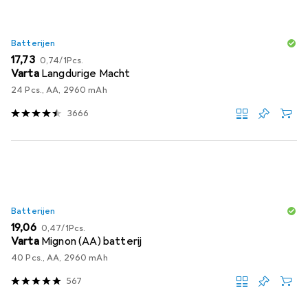
Batterijen
EUR
EUR
17,73
0,74
/
1Pcs.
Varta
Langdurige Macht
24 Pcs., AA, 2960 mAh
3666
Batterijen
EUR
EUR
19,06
0,47
/
1Pcs.
Varta
Mignon (AA) batterij
40 Pcs., AA, 2960 mAh
567