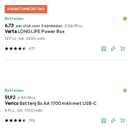
KWANTUMKORTING
Batterijen
EUR
EUR
6,73
per stuk voor 3 eenheden
0,56
/
1Pcs.
Varta
LONGLIFE Power Box
12 Pcs., AA, 2600 mAh
671
Batterijen
EUR
EUR
51,92
6,49
/
1Pcs.
Verico
Batterij 8x AA 1700 mAh met USB-C
8 Pcs., AA, 1700 mAh
196