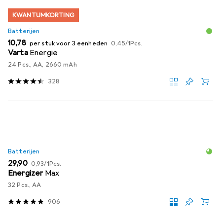
KWANTUMKORTING
Batterijen
EUR
EUR
10,78
per stuk voor 3 eenheden
0,45
/
1Pcs.
Varta
Energie
24 Pcs., AA, 2660 mAh
328
Batterijen
EUR
EUR
29,90
0,93
/
1Pcs.
Energizer
Max
32 Pcs., AA
906