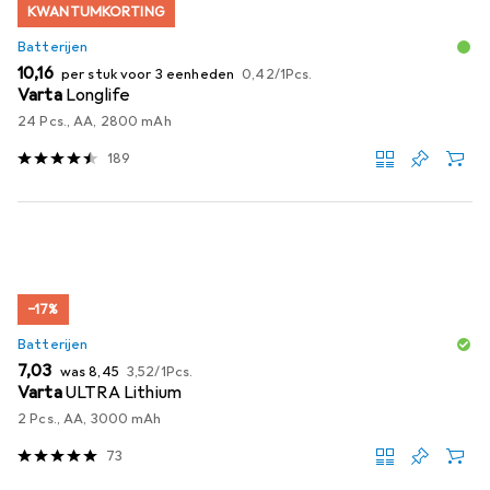
KWANTUMKORTING
Batterijen
EUR
EUR
10,16
per stuk voor 3 eenheden
0,42
/
1Pcs.
Varta
Longlife
24 Pcs., AA, 2800 mAh
189
−17%
Batterijen
EUR
EUR
EUR
7,03
was
8,45
3,52
/
1Pcs.
Varta
ULTRA Lithium
2 Pcs., AA, 3000 mAh
73