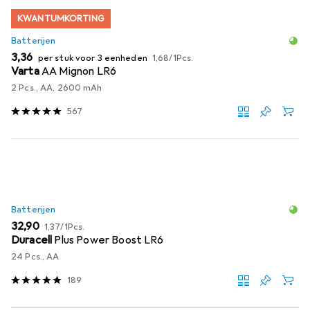
KWANTUMKORTING
Batterijen
EUR
EUR
3,36
per stuk voor 3 eenheden
1,68
/
1Pcs.
Varta
AA Mignon LR6
2 Pcs., AA, 2600 mAh
567
Batterijen
EUR
EUR
32,90
1,37
/
1Pcs.
Duracell
Plus Power Boost LR6
24 Pcs., AA
189