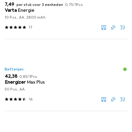
EUR
EUR
7,49
per stuk voor 3 eenheden
0,75
/
1Pcs.
Varta
Energie
10 Pcs., AA, 2800 mAh
17
Batterijen
EUR
EUR
42,38
0,85
/
1Pcs.
Energizer
Max Plus
50 Pcs., AA
16