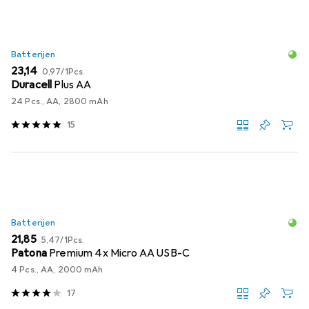
Batterijen
EUR
EUR
23,14
0,97
/
1Pcs.
Duracell
Plus AA
24 Pcs., AA, 2800 mAh
15
Batterijen
EUR
EUR
21,85
5,47
/
1Pcs.
Patona
Premium 4x Micro AA USB-C
4 Pcs., AA, 2000 mAh
17