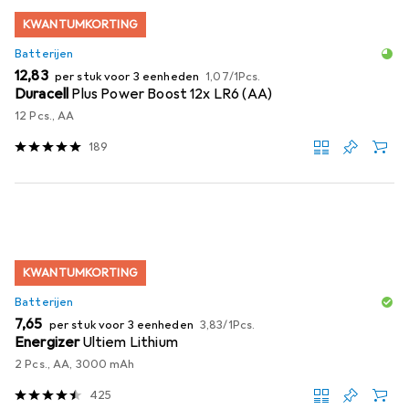
KWANTUMKORTING
Batterijen
EUR
EUR
12,83
per stuk voor 3 eenheden
1,07
/
1Pcs.
Duracell
Plus Power Boost 12x LR6 (AA)
12 Pcs., AA
189
KWANTUMKORTING
Batterijen
EUR
EUR
7,65
per stuk voor 3 eenheden
3,83
/
1Pcs.
Energizer
Ultiem Lithium
2 Pcs., AA, 3000 mAh
425