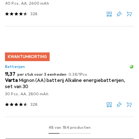
40 Pcs., AA, 2600 mAh
328
KWANTUMKORTING
Batterijen
EUR
EUR
11,37
per stuk voor 3 eenheden
0,38
/
1Pcs.
Varta
Mignon (AA) batterij Alkaline energiebatterijen,
set van 30
30 Pcs., AA, 2800 mAh
328
48 van 184 producten