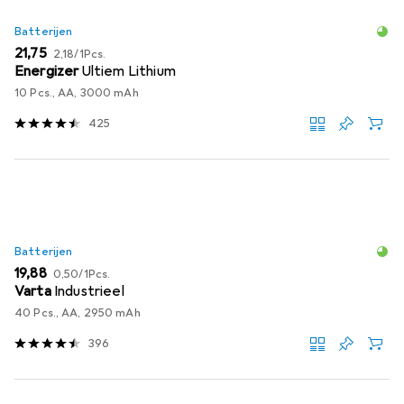
Batterijen
EUR
EUR
21,75
2,18
/
1Pcs.
Energizer
Ultiem Lithium
10 Pcs., AA, 3000 mAh
425
Batterijen
EUR
EUR
19,88
0,50
/
1Pcs.
Varta
Industrieel
40 Pcs., AA, 2950 mAh
396