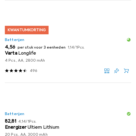
KWANTUMKORTING
Batterijen
EUR
EUR
4,56
per stuk voor 3 eenheden
1,14
/
1Pcs.
Varta
Longlife
4 Pcs., AA, 2800 mAh
496
Batterijen
EUR
EUR
82,81
4,14
/
1Pcs.
Energizer
Ultiem Lithium
20 Pcs., AA, 3000 mAh