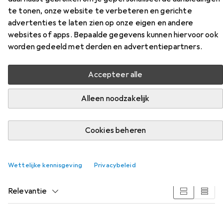
te tonen, onze website te verbeteren en gerichte
advertenties te laten zien op onze eigen en andere
websites of apps. Bepaalde gegevens kunnen hiervoor ook
Accessoires voor Energizer
worden gedeeld met derden en advertentiepartners.
Campinglicht Compacte
Accepteer alle
Lantaarn
Alleen noodzakelijk
Vind bijpassende accessoires voor de Energizer
Campinglicht Compacte Lantaarn uit de categorie
Batterijen.
Cookies beheren
Populair
Energizer
Wettelijke kennisgeving
Privacybeleid
Relevantie
Productlijst