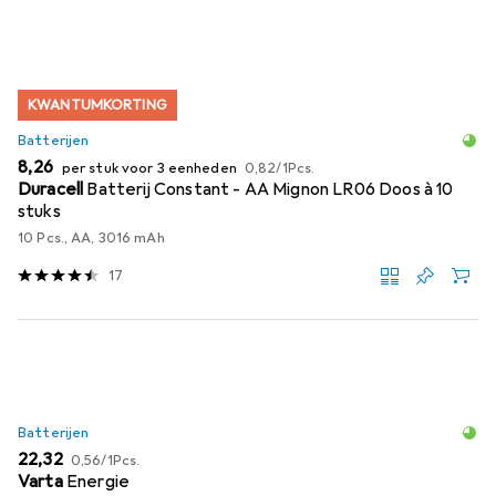
KWANTUMKORTING
Batterijen
EUR
EUR
8,26
per stuk voor 3 eenheden
0,82
/
1Pcs.
Duracell
Batterij Constant - AA Mignon LR06 Doos à 10
stuks
10 Pcs., AA, 3016 mAh
17
Batterijen
EUR
EUR
22,32
0,56
/
1Pcs.
Varta
Energie