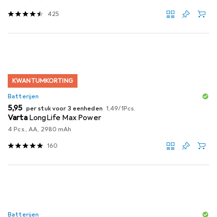
425
KWANTUMKORTING
Batterijen
EUR
EUR
5,95
per stuk voor 3 eenheden
1,49
/
1Pcs.
Varta
LongLife Max Power
4 Pcs., AA, 2980 mAh
160
Batterijen