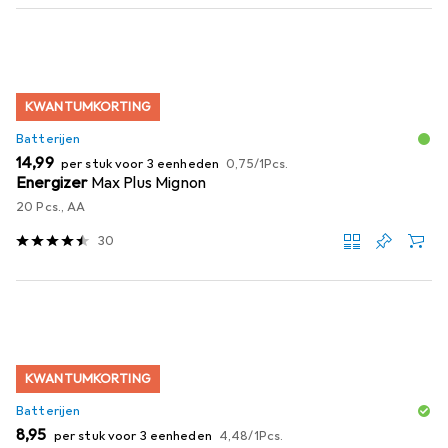
KWANTUMKORTING
Batterijen
EUR
EUR
14,99
per stuk voor 3 eenheden
0,75
/
1Pcs.
Energizer
Max Plus Mignon
20 Pcs., AA
30
KWANTUMKORTING
Batterijen
EUR
EUR
8,95
per stuk voor 3 eenheden
4,48
/
1Pcs.