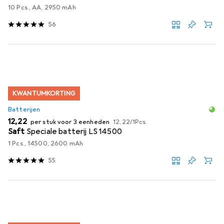
10 Pcs., AA, 2950 mAh
56
KWANTUMKORTING
Batterijen
EUR
EUR
12,22
per stuk voor 3 eenheden
12,22
/
1Pcs.
Saft
Speciale batterij LS 14500
1 Pcs., 14500, 2600 mAh
55