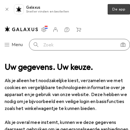
Galaxus
De app
Sneller vinden en bestellen
Instellingen
Klantenaccount
Produktvergelijking
Verlanglijstje
Winkelmandje
Categorie navigatie
Menu
Zoek op
glamp
Uw gegevens. Uw keuze.
Energizer Campinglicht Compacte Lantaarn
Accessoires
Als je alleen het noodzakelijke kiest, verzamelen we met
cookies en vergelijkbare technologieën informatie over je
apparaat en je gebruik van onze website. Deze hebben we
Energizer
Campinglicht Compacte
nodig om je bijvoorbeeld een veilige login en basisfuncties
Lantaarn
zoals het winkelwagentje te kunnen bieden.
Als je overal mee instemt, kunnen we deze gegevens
daarnaast gebruiken om je gepersonaliseerde aanbiedingen