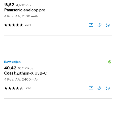
EUR
EUR
18,52
4,63
/
1Pcs.
Panasonic
eneloop pro
4 Pcs., AA, 2500 mAh
663
Batterijen
EUR
EUR
40,42
10,11
/
1Pcs.
Coast
Zithion-X USB-C
4 Pcs., AA, 2400 mAh
236