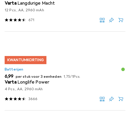
Varta
Langdurige Macht
12 Pcs., AA, 2960 mAh
671
KWANTUMKORTING
Batterijen
EUR
EUR
6,99
per stuk voor 3 eenheden
1,75
/
1Pcs.
Varta
Longlife Power
4 Pcs., AA, 2960 mAh
3666