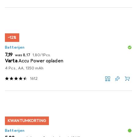
−12%
Batterijen
EUR
EUR
EUR
7,19
was
8,17
1,80
/
1Pcs.
Varta
Accu Power opladen
4 Pcs., AA, 1350 mAh
1612
KWANTUMKORTING
Batterijen
EUR